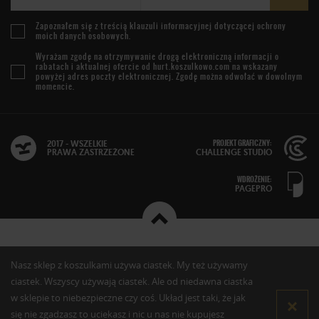
Zapoznałem się z treścią
klauzuli informacyjnej
dotyczącej ochrony
moich danych osobowych.
Wyrażam zgodę na otrzymywanie drogą elektroniczną informacji o
rabatach i aktualnej ofercie od
hurt.koszulkowo.com
na wskazany
powyżej adres poczty elektronicznej. Zgodę można odwołać w dowolnym
momencie.
PROJEKT GRAFICZNY:
2017 - WSZELKIE
PRAWA ZASTRZEŻONE
CHALLENGE STUDIO
WDROŻENIE:
PAGEPRO
Nasz sklep z koszulkami używa ciastek. My też używamy
ciastek. Wszyscy używają ciastek. Ale od niedawna ciastka
w sklepie to niebezpieczne czy coś. Układ jest taki, że jak
się nie zgadzasz to uciekasz i nic u nas nie kupujesz