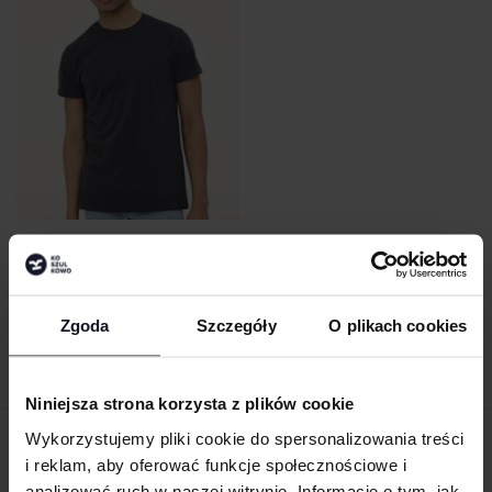
MEN´S PIONEER T-SHIRT
SOL´S
Od 11.90 zł netto
Zgoda
Szczegóły
O plikach cookies
Niniejsza strona korzysta z plików cookie
Wykorzystujemy pliki cookie do spersonalizowania treści
ZAMÓW PRODUKTY ZE ZNAKOWANIEM
i reklam, aby oferować funkcje społecznościowe i
ONLINE
analizować ruch w naszej witrynie. Informacje o tym, jak