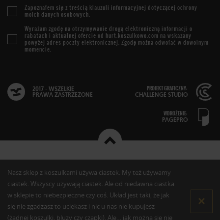
Zapoznałem się z treścią
klauzuli informacyjnej
dotyczącej ochrony
moich danych osobowych.
Wyrażam zgodę na otrzymywanie drogą elektroniczną informacji o
rabatach i aktualnej ofercie od
hurt.koszulkowo.com
na wskazany
powyżej adres poczty elektronicznej. Zgodę można odwołać w dowolnym
momencie.
PROJEKT GRAFICZNY:
2017 - WSZELKIE
PRAWA ZASTRZEŻONE
CHALLENGE STUDIO
WDROŻENIE:
PAGEPRO
Nasz sklep z koszulkami używa ciastek. My też używamy
ciastek. Wszyscy używają ciastek. Ale od niedawna ciastka
w sklepie to niebezpieczne czy coś. Układ jest taki, że jak
się nie zgadzasz to uciekasz i nic u nas nie kupujesz
(żadnej koszulki, bluzy czy czapki). Ale… jak można się nie