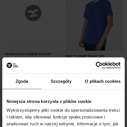
UNISEX POLO SAFRAN POCKET
KIDS´ T-SHIRT EXACT 190
B&C BE INSPIRED
Od 38.59 zł netto
B&C BE INSPIRED
Od 9.98 zł netto
Zgoda
Szczegóły
O plikach cookies
Niniejsza strona korzysta z plików cookie
Wykorzystujemy pliki cookie do spersonalizowania treści
ZAMÓW PRODUKTY ZE ZNAKOWANIEM
i reklam, aby oferować funkcje społecznościowe i
ONLINE
analizować ruch w naszej witrynie. Informacje o tym, jak