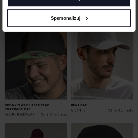
BRONX ORIGINAL FLAT PEAK
BRONX ORIGINAL FLAT PEAK
SNAPBACK DUAL COLOUR CAP
SNAPBACK CAP
RESULT HEADWEAR
Od 7.03 zł netto
RESULT HEADWEAR
Od 6.93 zł netto
Spersonalizuj
BRONX FLAT GLITTER PEAK
BEAT CAP
SNAPBACK CAP
ATLANTIS
Od 19.71 zł netto
RESULT HEADWEAR
Od 9.64 zł netto