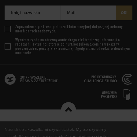
Imię i nazwisko
Mail
OK!
Zapoznałem się z treścią
klauzuli informacyjnej
dotyczącej ochrony
moich danych osobowych.
Wyrażam zgodę na otrzymywanie drogą elektroniczną informacji o
rabatach i aktualnej ofercie od
hurt.koszulkowo.com
na wskazany
powyżej adres poczty elektronicznej. Zgodę można odwołać w dowolnym
momencie.
PROJEKT GRAFICZNY:
2017 - WSZELKIE
PRAWA ZASTRZEŻONE
CHALLENGE STUDIO
WDROŻENIE:
PAGEPRO
Nasz sklep z koszulkami używa ciastek. My też używamy
ciastek. Wszyscy używają ciastek. Ale od niedawna ciastka