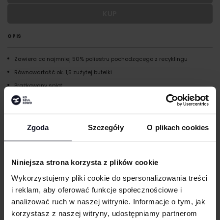
KUP
Wypełnij formularz aby dodać personalizację do wybranego
produktu
OPIS
RODZAJ NADRUKU
Zawiera co najmniej 50% poliestru pochodzącego z recyklingu
Równowartość ok. 1,5 zużytej butelki
UMIEJSCOWIENIE
Prążkowany splot
Jednowarstwowa
Specjalnie skonstruowana dla maksymalnego komfortu
WIELKOŚĆ
cm
|
cm
W:
SZ:
Konstrukcja z szerokim wywinięciem
Zgoda
Szczegóły
O plikach cookies
Odrywana metka
WGRAJ GRAFIKĘ
Niniejsza strona korzysta z plików cookie
GRAMATURA I SKŁAD
UWAGI
Wykorzystujemy pliki cookie do spersonalizowania treści
TECHNIKI ZDOBIENIA
i reklam, aby oferować funkcje społecznościowe i
analizować ruch w naszej witrynie. Informacje o tym, jak
Haft komputerowy
DOSTAWA I PŁATNOŚĆ
korzystasz z naszej witryny, udostępniamy partnerom
Haft komputerowy to technologia pozwalająca wykonywać zdobienia