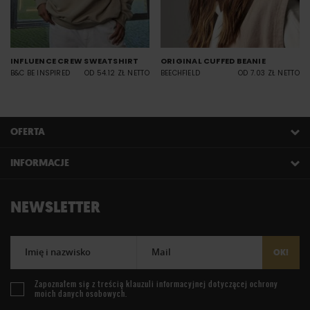
INFLUENCE CREW SWEATSHIRT
ORIGINAL CUFFED BEANIE
B&C BE INSPIRED
OD 54.12 ZŁ NETTO
BEECHFIELD
OD 7.03 ZŁ NETTO
OFERTA
INFORMACJE
NEWSLETTER
Imię i nazwisko
Mail
OK!
Zapoznałem się z treścią
klauzuli informacyjnej
dotyczącej ochrony
moich danych osobowych.