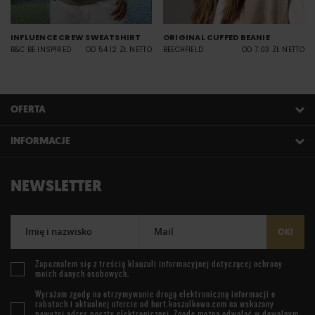
INFLUENCE CREW SWEATSHIRT
ORIGINAL CUFFED BEANIE
B&C BE INSPIRED
OD 54.12 ZŁ NETTO
BEECHFIELD
OD 7.03 ZŁ NETTO
OFERTA
INFORMACJE
NEWSLETTER
Imię i nazwisko
Mail
OK!
Zapoznałem się z treścią
klauzuli informacyjnej
dotyczącej ochrony
moich danych osobowych.
Wyrażam zgodę na otrzymywanie drogą elektroniczną informacji o
rabatach i aktualnej ofercie od
hurt.koszulkowo.com
na wskazany
powyżej adres poczty elektronicznej. Zgodę można odwołać w dowolnym