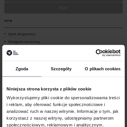
KUP
Wypełnij formularz aby dodać personalizację do wybranego
produktu
OPIS
RODZAJ NADRUKU
Splot diagonalny
Wstępnie skurczony
UMIEJSCOWIENIE
Barwione reaktywnie
Breloczek do kluczy
WIELKOŚĆ
Zgoda
Szczegóły
O plikach cookies
GRAMATURA I SKŁAD
cm
|
cm
W:
SZ:
WGRAJ GRAFIKĘ
CERTYFIKATY
Niniejsza strona korzysta z plików cookie
TECHNIKI ZDOBIENIA
Wykorzystujemy pliki cookie do spersonalizowania treści
UWAGI
i reklam, aby oferować funkcje społecznościowe i
Haft komputerowy
DOSTAWA I PŁATNOŚĆ
analizować ruch w naszej witrynie. Informacje o tym, jak
Haft komputerowy to technologia pozwalająca wykonywać zdobienia
korzystasz z naszej witryny, udostępniamy partnerom
poliestrowymi nićmi za pomocą specjalnych maszyn haftujących. W
wyniku otrzymujemy charakterystyczne, trójwymiarowe wzory.
społecznościowym, reklamowym i analitycznym.