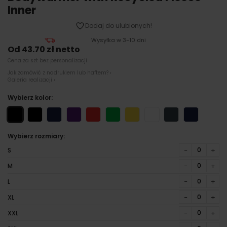
Inner
Dodaj do ulubionych!
Wysyłka w 3-10 dni
Od 43.70 zł netto
Cena za szt bez personalizacji
Jak zamówić z nadrukiem lub haftem? ›
Galeria realizacji ›
Wybierz kolor:
Wybierz rozmiary:
−
+
S
−
+
M
−
+
L
−
+
XL
−
+
XXL