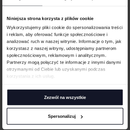
Zamek błyskawiczny z patka osłaniającą podbródek
Łatwe do nadruku, bez elastanu
Niniejsza strona korzysta z plików cookie
Szwy ozdobne
Wykorzystujemy pliki cookie do spersonalizowania treści
Kieszenie zapinane na zamek błyskawiczny
i reklam, aby oferować funkcje społecznościowe i
Czarne uchwyty zamków
analizować ruch w naszej witrynie. Informacje o tym, jak
Odcinana metka
korzystasz z naszej witryny, udostępniamy partnerom
społecznościowym, reklamowym i analitycznym.
GRAMATURA I SKŁAD
Partnerzy mogą połączyć te informacje z innymi danymi
otrzymanymi od Ciebie lub uzyskanymi podczas
PRANIE I PIELĘGNACJA
korzystania z ich usług.
DOSTAWA I PŁATNOŚĆ
Zezwól na wszystkie
TABELA ROZMIARÓW
Spersonalizuj