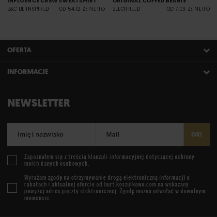
INFLUENCE CREW SWEATSHIRT
ORIGINAL CUFFED BEANIE
B&C BE INSPIRED
OD 54.12 ZŁ NETTO
BEECHFIELD
OD 7.03 ZŁ NETTO
OFERTA
INFORMACJE
NEWSLETTER
Imię i nazwisko
Mail
OK!
Zapoznałem się z treścią
klauzuli informacyjnej
dotyczącej ochrony
moich danych osobowych.
Wyrażam zgodę na otrzymywanie drogą elektroniczną informacji o
rabatach i aktualnej ofercie od
hurt.koszulkowo.com
na wskazany
powyżej adres poczty elektronicznej. Zgodę można odwołać w dowolnym
momencie.