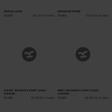
APRON LONG
APRON WITH BIB
DAIBER
Od 28.17 zł netto
DAIBER
Od 31.56 zł netto
LADIES´ BUSINESS SHIRT LONG-
MEN´S BUSINESS SHIRT LONG-
SLEEVED
SLEEVED
DAIBER
Od 58.50 zł netto
DAIBER
Od 58.50 zł netto