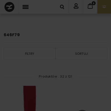
0
646F79
FILTRY
SORTUJ
Produktów :
32
z
121