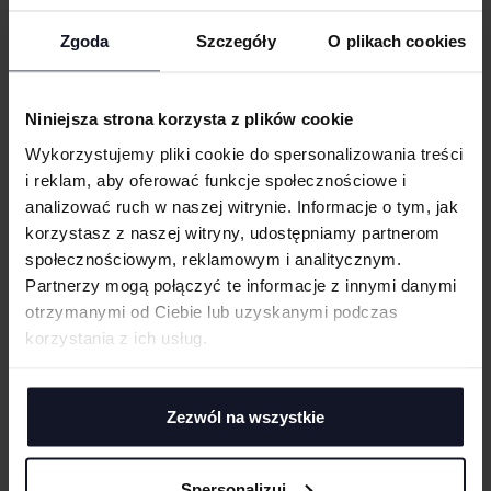
Zgoda
Szczegóły
O plikach cookies
WORKWEAR PANTS - COLOR -
WORKWEAR BERMUDAS -STRONG-
DAIBER
Od 160.20 zł netto
DAIBER
Od 107.11 zł netto
Niniejsza strona korzysta z plików cookie
Wykorzystujemy pliki cookie do spersonalizowania treści
i reklam, aby oferować funkcje społecznościowe i
analizować ruch w naszej witrynie. Informacje o tym, jak
korzystasz z naszej witryny, udostępniamy partnerom
społecznościowym, reklamowym i analitycznym.
Partnerzy mogą połączyć te informacje z innymi danymi
otrzymanymi od Ciebie lub uzyskanymi podczas
korzystania z ich usług.
Zezwól na wszystkie
WORKWEAR PANTS WITH BIB -
WORKWEAR BERMUDAS - COLOR -
COLOR -
DAIBER
Od 110.94 zł netto
DAIBER
Od 184.48 zł netto
Spersonalizuj