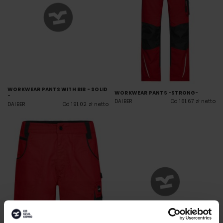
WORKWEAR PANTS WITH BIB - SOLID
WORKWEAR PANTS -STRONG-
-
DAIBER
Od 161.67 zł netto
DAIBER
Od 191.02 zł netto