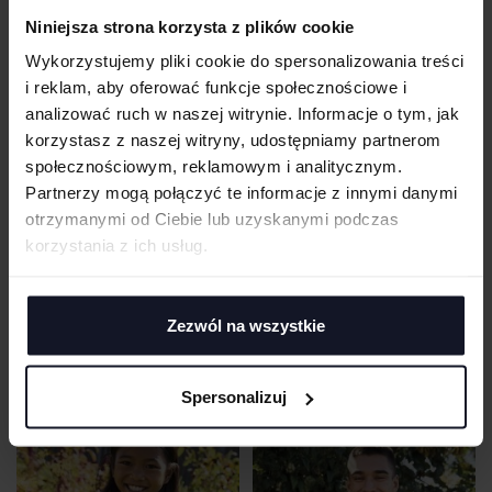
UNISEX PERFORMANCE T-SHIRT
RECYCLED PERFORMANCE LONG
Niniejsza strona korzysta z plików cookie
SLEEVE T-SHIRT
NEUTRAL
Od 27.09 zł netto
NEUTRAL
Od 35.05 zł netto
Wykorzystujemy pliki cookie do spersonalizowania treści
i reklam, aby oferować funkcje społecznościowe i
analizować ruch w naszej witrynie. Informacje o tym, jak
korzystasz z naszej witryny, udostępniamy partnerom
społecznościowym, reklamowym i analitycznym.
Partnerzy mogą połączyć te informacje z innymi danymi
otrzymanymi od Ciebie lub uzyskanymi podczas
korzystania z ich usług.
Zezwól na wszystkie
LADIES´ FIT T-SHIRT
LADIES´ CLASSIC T-SHIRT
Spersonalizuj
NEUTRAL
Od 25.71 zł netto
NEUTRAL
Od 30.58 zł netto