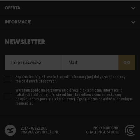
OFERTA
INFORMACJE
NEWSLETTER
Imię i nazwisko
Mail
OK!
Zapoznałem się z treścią
klauzuli informacyjnej
dotyczącej ochrony
moich danych osobowych.
Wyrażam zgodę na otrzymywanie drogą elektroniczną informacji o
rabatach i aktualnej ofercie od
hurt.koszulkowo.com
na wskazany
powyżej adres poczty elektronicznej. Zgodę można odwołać w dowolnym
momencie.
PROJEKT GRAFICZNY:
2017 - WSZELKIE
PRAWA ZASTRZEŻONE
CHALLENGE STUDIO