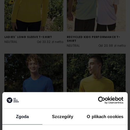
LADIES´ LONG SLEEVE T-SHIRT
RECYCLED KIDS PERFORMANCE T-
SHIRT
NEUTRAL
Od 33.32 zł netto
NEUTRAL
Od 20.98 zł netto
Zgoda
Szczegóły
O plikach cookies