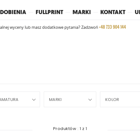
REPLAY
YOKO
PIŻAMY
DOBIENIA
FULLPRINT
MARKI
KONTAKT
U
+48 733 904 144
ualnej wyceny lub masz dodatkowe pytania? Zadzwoń
AMATURA
MARKI
KOLOR
Produktów :
1
z
1