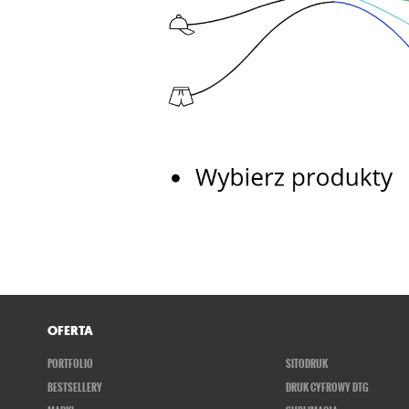
OFERTA
PORTFOLIO
SITODRUK
BESTSELLERY
DRUK CYFROWY DTG