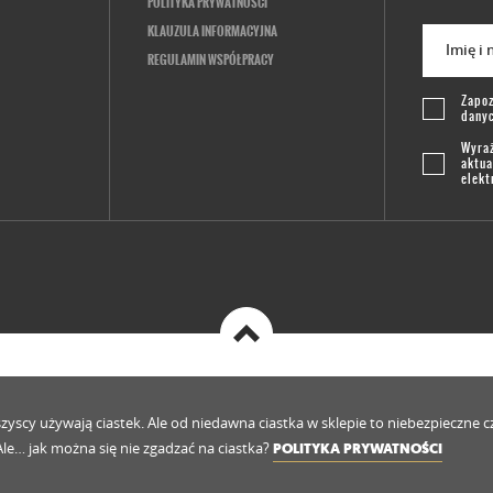
POLITYKA PRYWATNOŚCI
KLAUZULA INFORMACYJNA
Imię i
REGULAMIN WSPÓŁPRACY
Zapoz
dany
Wyraż
aktua
elekt
cy używają ciastek. Ale od niedawna ciastka w sklepie to niebezpieczne czy c
. Ale… jak można się nie zgadzać na ciastka?
POLITYKA PRYWATNOŚCI