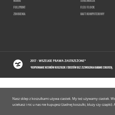
MARKI
SUBLIMACJA
FULLPRINT
FLEX/FLOCK
ZDOBIENIA
HAFT KOMPUTEROWY
2017 - WSZELKIE
PRAWA ZASTRZEŻONE
*
*KOPIOWANIE WZORÓW KOSZULEK I TEKSTÓW BEZ ZEZWOLENIA KARANE CHŁOSTĄ.
Nasz sklep z koszulkami używa ciastek. My też używamy ciastek. Wszys
uciekasz i nic u nas nie kupujesz (żadnej koszulki, bluzy czy czapki)