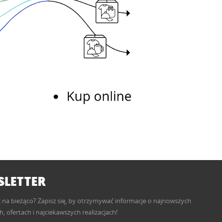
LETTER
 na bieżąco? Zapisz się, by otrzymywać informacje o najnowszych
, ofertach i najciekawszych realizacjach!