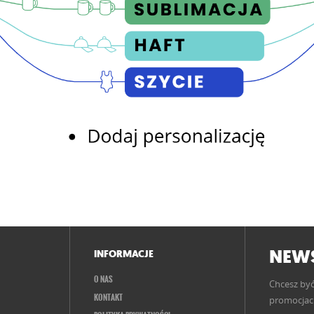
NEWS
INFORMACJE
O NAS
Chcesz być
KONTAKT
promocjach