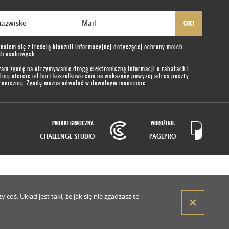
 nazwisko
Mail
OK!
nałem się z treścią
klauzuli informacyjnej
dotyczącej ochrony moich
ch osobowych.
am zgodę na otrzymywanie drogą elektroniczną informacji o rabatach i
lnej ofercie od
hurt.koszulkowo.com
na wskazany powyżej adres poczty
ronicznej. Zgodę można odwołać w dowolnym momencie.
PROJEKT GRAFICZNY:
WDROŻENIE:
CHALLENGE STUDIO
PAGEPRO
oś. Układ jest taki, że jak się nie zgadzasz to