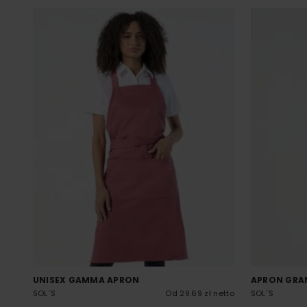
UNISEX GAMMA APRON
APRON GRA
SOL´S
Od 29.69 zł netto
SOL´S