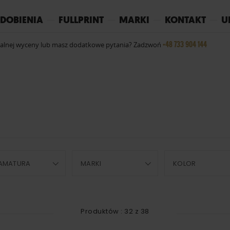
REPLAY
YOKO
PIŻAMY
DOBIENIA
FULLPRINT
MARKI
KONTAKT
U
+48 733 904 144
ualnej wyceny lub masz dodatkowe pytania? Zadzwoń
AMATURA
MARKI
KOLOR
Produktów :
32
z
38