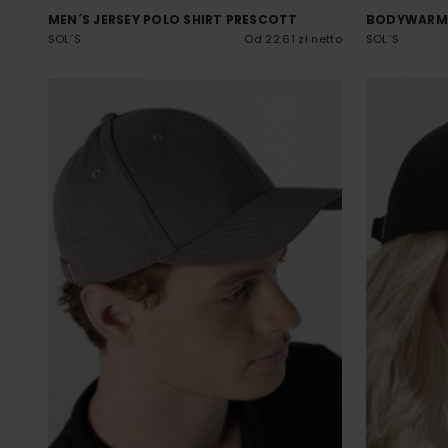
MEN´S JERSEY POLO SHIRT PRESCOTT
BODYWARME
SOL´S
Od 22.61 zł netto
SOL´S