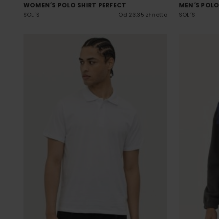
WOMEN´S POLO SHIRT PERFECT
MEN´S POLO
SOL´S
Od 23.35 zł netto
SOL´S