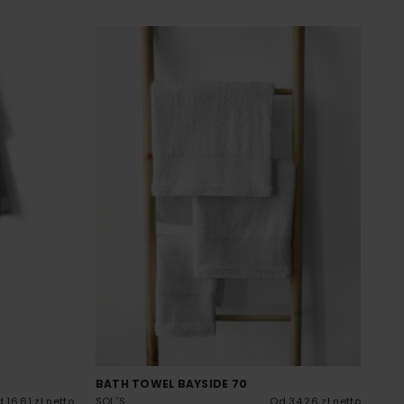
BATH TOWEL BAYSIDE 70
 16.61 zł netto
SOL´S
Od 34.26 zł netto