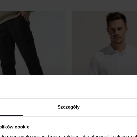
Szczegóły
 plików cookie
KER PANTS
UNISEX LONG SLEEVE POLYCOT
do spersonalizowania treści i reklam, aby oferować funkcje sp