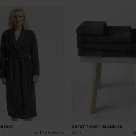
PALACE
GUEST TOWEL ISLAND 30
Od 112.86 zł netto
SOL´S
Od