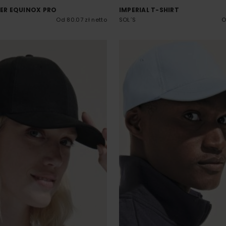
R EQUINOX PRO
IMPERIAL T-SHIRT
Od 80.07 zł netto
SOL´S
O