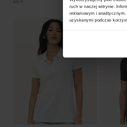
SOL´S
Od 50.93 zł netto
SOL´S
ruch w naszej witrynie. Inf
reklamowym i analitycznym. 
uzyskanymi podczas korzysta