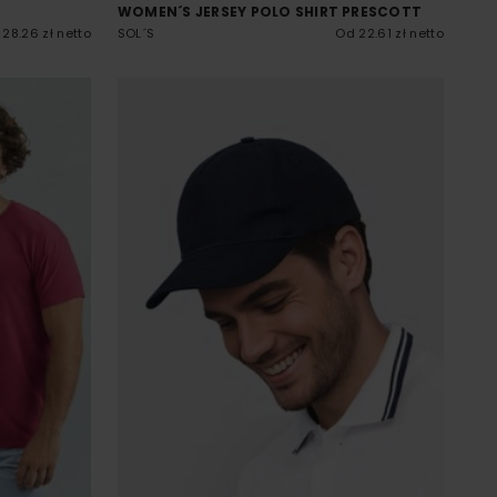
WOMEN´S JERSEY POLO SHIRT PRESCOTT
28.26 zł netto
SOL´S
Od 22.61 zł netto