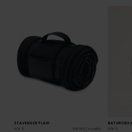
STAVENGER PLAID
BATHROBE 
SOL´S
Od 19.27 zł netto
SOL´S