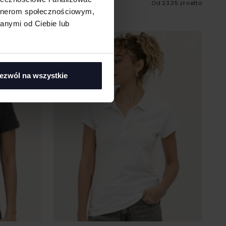
SOL´S
Od 23.35 zł netto
30.62 zł netto
artnerom społecznościowym,
anymi od Ciebie lub
ezwól na wszystkie