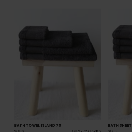
BATH TOWEL ISLAND 70
BATH SHEET
SOL´S
Od 27.72 zł netto
SOL´S