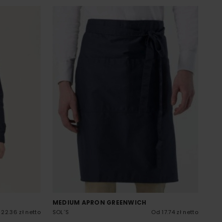
MEDIUM APRON GREENWICH
22.36 zł netto
SOL´S
Od 17.74 zł netto