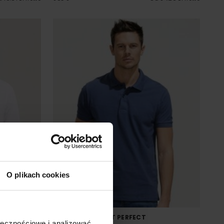
O plikach cookies
TON POLO
MEN´S POLO SHIRT PERFECT
ołecznościowe i analizować