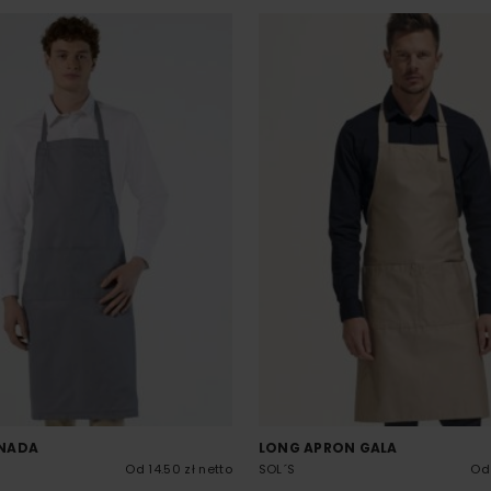
NADA
LONG APRON GALA
Od 14.50 zł netto
SOL´S
Od 