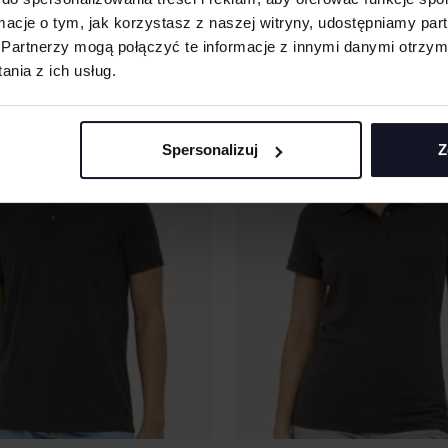
SHIRT
Od 88.73 zł netto
SOL´S
Od 
ormacje o tym, jak korzystasz z naszej witryny, udostępniamy p
Partnerzy mogą połączyć te informacje z innymi danymi otrzym
nia z ich usług.
Spersonalizuj
Z