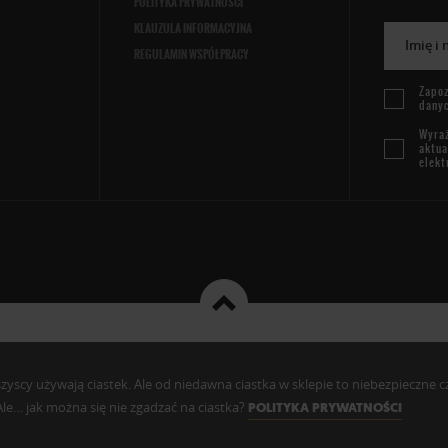
POLITYKA PRYWATNOŚCI
KLAUZULA INFORMACYJNA
Imię i
REGULAMIN WSPÓŁPRACY
Zapoz
dany
Wyraż
aktua
elekt
cy używają ciastek. Ale od niedawna ciastka w sklepie to niebezpieczne czy c
. Ale… jak można się nie zgadzać na ciastka?
POLITYKA PRYWATNOŚCI