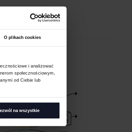
O plikach cookies
EM ONLINE
ołecznościowe i analizować
artnerom społecznościowym,
anymi od Ciebie lub
ezwól na wszystkie