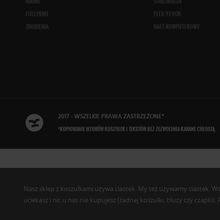
MARKI
SUBLIMACJA
FULLPRINT
FLEX/FLOCK
ZDOBIENIA
HAFT KOMPUTEROWY
2017 - WSZELKIE
PRAWA ZASTRZEŻONE
*
*KOPIOWANIE WZORÓW KOSZULEK I TEKSTÓW BEZ ZEZWOLENIA KARANE CHŁOSTĄ.
Nasz sklep z koszulkami używa ciastek. My też używamy ciastek. Wszys
uciekasz i nic u nas nie kupujesz (żadnej koszulki, bluzy czy czapki)