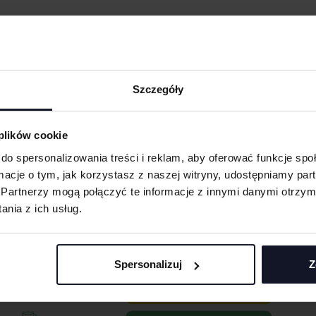
Szczegóły
ODUKTY ZE ZNAKOWANI
 plików cookie
do spersonalizowania treści i reklam, aby oferować funkcje sp
ormacje o tym, jak korzystasz z naszej witryny, udostępniamy p
Partnerzy mogą połączyć te informacje z innymi danymi otrzym
nia z ich usług.
Spersonalizuj
Z