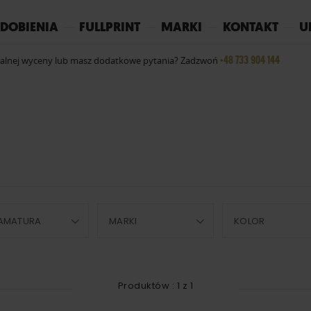
REPLAY
YOKO
PIŻAMY
DOBIENIA
FULLPRINT
MARKI
KONTAKT
U
+48 733 904 144
ualnej wyceny lub masz dodatkowe pytania? Zadzwoń
AMATURA
MARKI
KOLOR
Produktów :
1
z
1