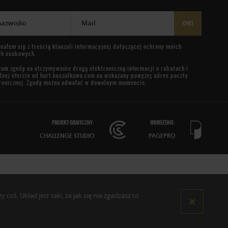
 nazwisko
Mail
OK!
nałem się z treścią
klauzuli informacyjnej
dotyczącej ochrony moich
ch osobowych.
am zgodę na otrzymywanie drogą elektroniczną informacji o rabatach i
lnej ofercie od
hurt.koszulkowo.com
na wskazany powyżej adres poczty
ronicznej. Zgodę można odwołać w dowolnym momencie.
PROJEKT GRAFICZNY:
WDROŻENIE:
CHALLENGE STUDIO
PAGEPRO
oś. Układ jest taki, że jak się nie zgadzasz to