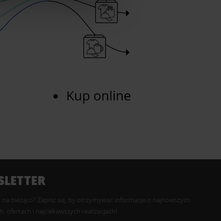
LETTER
 na bieżąco? Zapisz się, by otrzymywać informacje o najnowszych
, ofertach i najciekawszych realizacjach!