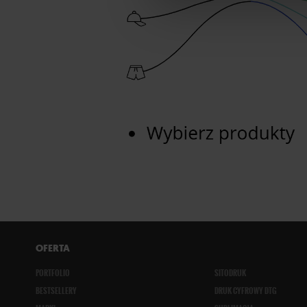
OFERTA
PORTFOLIO
SITODRUK
BESTSELLERY
DRUK CYFROWY DTG