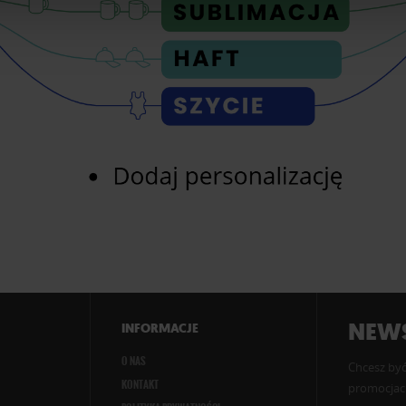
NEWS
INFORMACJE
O NAS
Chcesz być
KONTAKT
promocjach