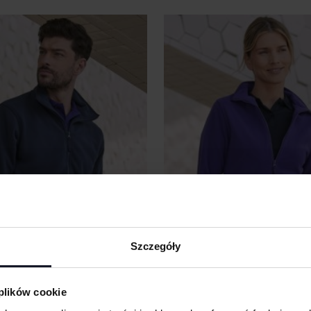
Szczegóły
OFLEECE JACKET
LADIES´ MICROFLEECE JACKET
 plików cookie
Od 70.68 zł netto
HENBURY
Od 