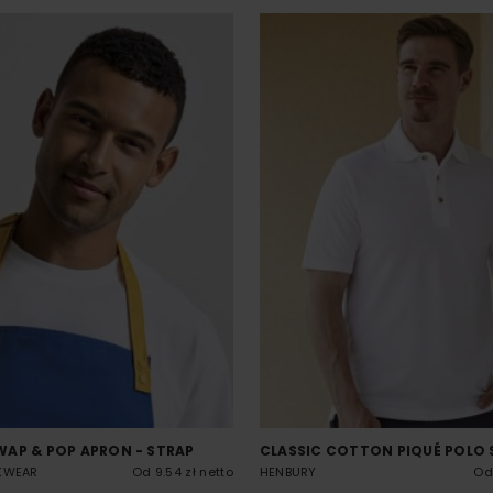
AP & POP APRON - STRAP
CLASSIC COTTON PIQUÉ POLO 
KWEAR
Od 9.54 zł netto
HENBURY
Od 