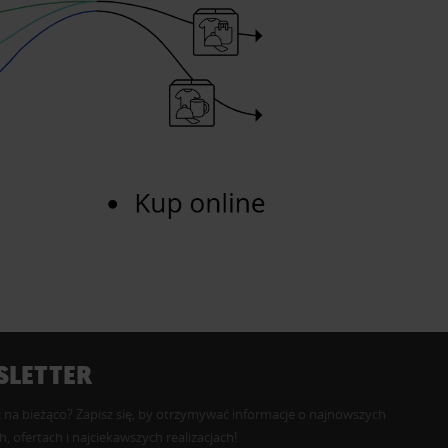
LETTER
 na bieżąco? Zapisz się, by otrzymywać informacje o najnowszych
, ofertach i najciekawszych realizacjach!