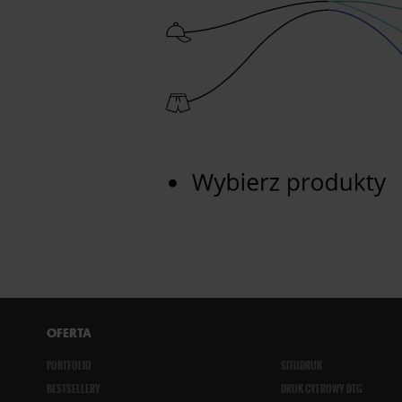
OFERTA
PORTFOLIO
SITODRUK
BESTSELLERY
DRUK CYFROWY DTG