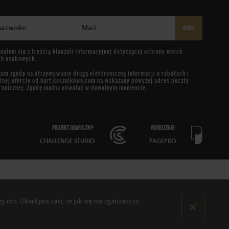
 nazwisko
Mail
OK!
nałem się z treścią
klauzuli informacyjnej
dotyczącej ochrony moich
ch osobowych.
am zgodę na otrzymywanie drogą elektroniczną informacji o rabatach i
lnej ofercie od
hurt.koszulkowo.com
na wskazany powyżej adres poczty
ronicznej. Zgodę można odwołać w dowolnym momencie.
PROJEKT GRAFICZNY:
WDROŻENIE:
CHALLENGE STUDIO
PAGEPRO
oś. Układ jest taki, że jak się nie zgadzasz to