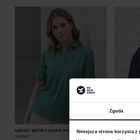
Zgoda
LADIES´ 65/35 CLASSIC PIQUÉ POLO SHIRT
MEN´S MICR
Niniejsza strona korzysta z
HENBURY
Od 30.04 zł netto
HENBURY