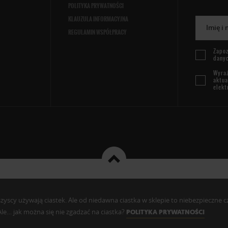
POLITYKA PRYWATNOŚCI
KLAUZULA INFORMACYJNA
Imię i
REGULAMIN WSPÓŁPRACY
Zapoz
dany
Wyraż
aktua
elekt
cy używają ciastek. Ale od niedawna ciastka w sklepie to niebezpieczne czy c
. Ale… jak można się nie zgadzać na ciastka?
POLITYKA PRYWATNOŚCI