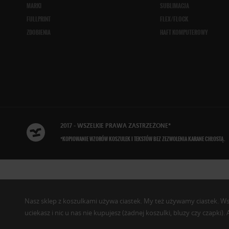
MARKI
SUBLIMACJA
FULLPRINT
FLEX/FLOCK
ZDOBIENIA
HAFT KOMPUTEROWY
2017 - WSZELKIE
PRAWA ZASTRZEŻONE
*
*KOPIOWANIE WZORÓW KOSZULEK I TEKSTÓW BEZ ZEZWOLENIA KARANE CHŁOSTĄ.
Nasz sklep z koszulkami używa ciastek. My też używamy ciastek. Wszys
uciekasz i nic u nas nie kupujesz (żadnej koszulki, bluzy czy czapki)