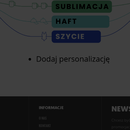
NEWS
INFORMACJE
O NAS
Chcesz być
KONTAKT
promocjach