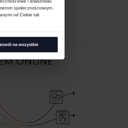
ołecznościowe i analizować
artnerom społecznościowym,
anymi od Ciebie lub
ezwól na wszystkie
EM ONLINE