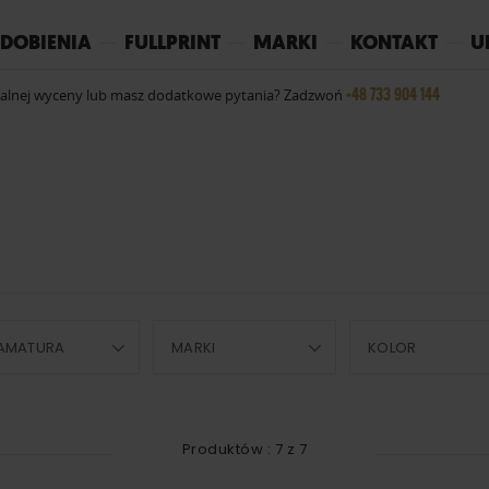
REPLAY
YOKO
PIŻAMY
DOBIENIA
FULLPRINT
MARKI
KONTAKT
U
+48 733 904 144
ualnej wyceny lub masz dodatkowe pytania? Zadzwoń
AMATURA
MARKI
KOLOR
Produktów :
7
z
7