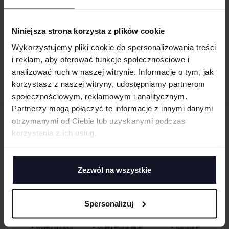
6 PANEL ORIGINAL FLEXFIT® CAP
MILITARY CAP
Niniejsza strona korzysta z plików cookie
DAIBER
Od 40.31 zł netto
DAIBER
Od 16.71 zł netto
Wykorzystujemy pliki cookie do spersonalizowania treści
i reklam, aby oferować funkcje społecznościowe i
analizować ruch w naszej witrynie. Informacje o tym, jak
korzystasz z naszej witryny, udostępniamy partnerom
społecznościowym, reklamowym i analitycznym.
Partnerzy mogą połączyć te informacje z innymi danymi
otrzymanymi od Ciebie lub uzyskanymi podczas
ZAMÓW PRODUKTY ZE ZNAKOWANIEM
korzystania z ich usług.
ONLINE
Zezwól na wszystkie
Spersonalizuj