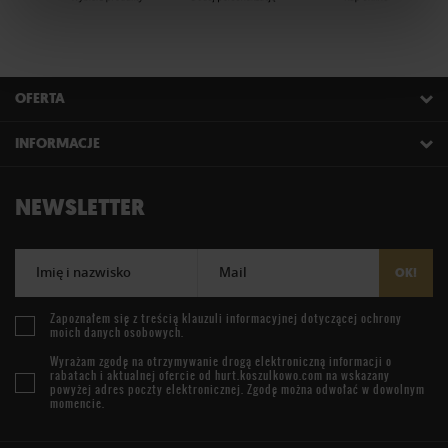
OFERTA
INFORMACJE
NEWSLETTER
Imię i nazwisko
Mail
OK!
Zapoznałem się z treścią
klauzuli informacyjnej
dotyczącej ochrony
moich danych osobowych.
Wyrażam zgodę na otrzymywanie drogą elektroniczną informacji o
rabatach i aktualnej ofercie od
hurt.koszulkowo.com
na wskazany
powyżej adres poczty elektronicznej. Zgodę można odwołać w dowolnym
momencie.