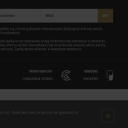
 nazwisko
Mail
OK!
nałem się z treścią
klauzuli informacyjnej
dotyczącej ochrony moich
ch osobowych.
am zgodę na otrzymywanie drogą elektroniczną informacji o rabatach i
lnej ofercie od
hurt.koszulkowo.com
na wskazany powyżej adres poczty
ronicznej. Zgodę można odwołać w dowolnym momencie.
PROJEKT GRAFICZNY:
WDROŻENIE:
CHALLENGE STUDIO
PAGEPRO
oś. Układ jest taki, że jak się nie zgadzasz to