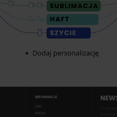
NEWS
INFORMACJE
O NAS
Chcesz być
KONTAKT
promocjach