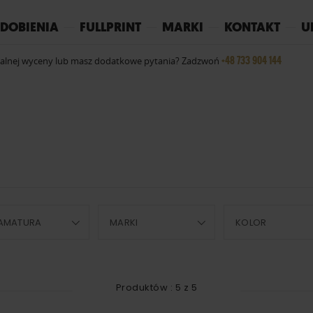
REPLAY
YOKO
PIŻAMY
DOBIENIA
FULLPRINT
MARKI
KONTAKT
U
+48 733 904 144
ualnej wyceny lub masz dodatkowe pytania? Zadzwoń
AMATURA
MARKI
KOLOR
Produktów :
5
z
5