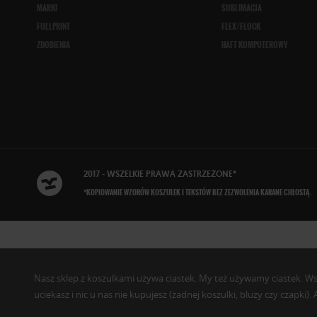
MARKI
SUBLIMACJA
FULLPRINT
FLEX/FLOCK
ZDOBIENIA
HAFT KOMPUTEROWY
2017 - WSZELKIE
PRAWA ZASTRZEŻONE
*
*KOPIOWANIE WZORÓW KOSZULEK I TEKSTÓW BEZ ZEZWOLENIA KARANE CHŁOSTĄ.
Nasz sklep z koszulkami używa ciastek. My też używamy ciastek. Wszys
uciekasz i nic u nas nie kupujesz (żadnej koszulki, bluzy czy czapki)