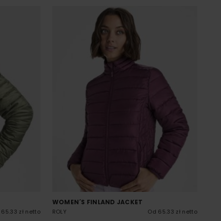
WOMEN´S FINLAND JACKET
65.33 zł netto
ROLY
Od 65.33 zł netto