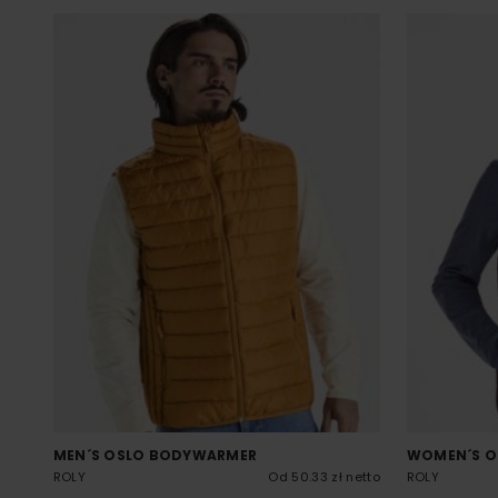
MEN´S OSLO BODYWARMER
WOMEN´S O
ROLY
Od 50.33 zł netto
ROLY