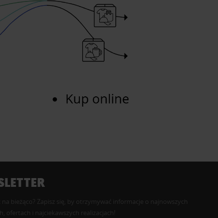
LETTER
 na bieżąco? Zapisz się, by otrzymywać informacje o najnowszych
, ofertach i najciekawszych realizacjach!