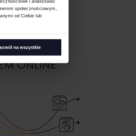
ołecznościowe i analizować
artnerom społecznościowym,
anymi od Ciebie lub
ezwól na wszystkie
EM ONLINE