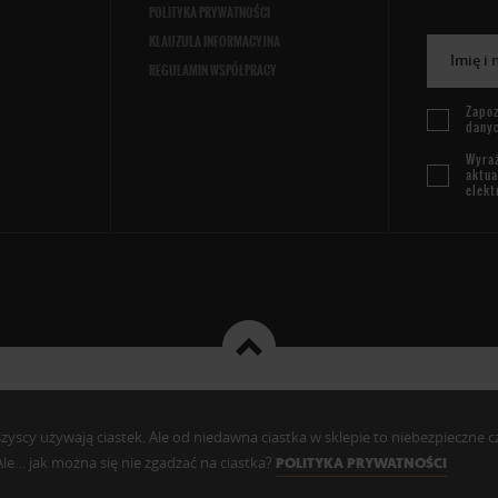
POLITYKA PRYWATNOŚCI
KLAUZULA INFORMACYJNA
Imię i
REGULAMIN WSPÓŁPRACY
Zapoz
dany
Wyraż
aktua
elekt
cy używają ciastek. Ale od niedawna ciastka w sklepie to niebezpieczne czy c
. Ale… jak można się nie zgadzać na ciastka?
POLITYKA PRYWATNOŚCI