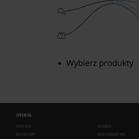
OFERTA
PORTFOLIO
SITODRUK
BESTSELLERY
DRUK CYFROWY DTG