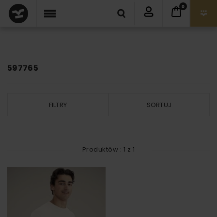
0
597765
FILTRY
SORTUJ
Produktów :
1
z
1