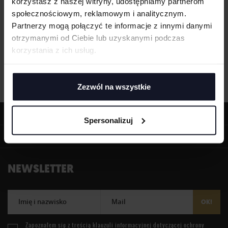
korzystasz z naszej witryny, udostępniamy partnerom
społecznościowym, reklamowym i analitycznym.
Partnerzy mogą połączyć te informacje z innymi danymi
otrzymanymi od Ciebie lub uzyskanymi podczas
korzystania z ich usług.
Zezwól na wszystkie
OFERTA
Spersonalizuj
INFORMACJE
NEWSLETTER
Imię i nazwisko
Mail
OK!
Zapoznałem się z treścią
klauzuli informacyjnej
dotyczącej ochrony