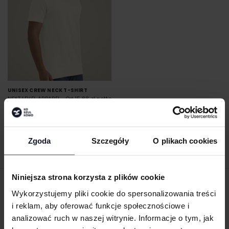
UNISEX CREW NECK T-SHIRT
NEXT LEVEL APPAREL
Od 15.88 zł netto
Zgoda
Szczegóły
O plikach cookies
Niniejsza strona korzysta z plików cookie
ZAMÓW PRODUKTY ZE ZNAKOWANIEM
Wykorzystujemy pliki cookie do spersonalizowania treści
ONLINE
i reklam, aby oferować funkcje społecznościowe i
analizować ruch w naszej witrynie. Informacje o tym, jak