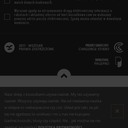
moich danych osobowych.
Wyrażam zgodę na otrzymywanie drogą elektroniczną informacji o
rabatach i aktualnej ofercie od
hurt.koszulkowo.com
na wskazany
powyżej adres poczty elektronicznej. Zgodę można odwołać w dowolnym
momencie.
PROJEKT GRAFICZNY:
2017 - WSZELKIE
PRAWA ZASTRZEŻONE
CHALLENGE STUDIO
WDROŻENIE:
PAGEPRO
Nasz sklep z koszulkami używa ciastek. My też używamy
ciastek. Wszyscy używają ciastek. Ale od niedawna ciastka
w sklepie to niebezpieczne czy coś. Układ jest taki, że jak
się nie zgadzasz to uciekasz i nic u nas nie kupujesz
(żadnej koszulki, bluzy czy czapki). Ale… jak można się nie
zgadzać na ciastka?
POLITYKA PRYWATNOŚCI