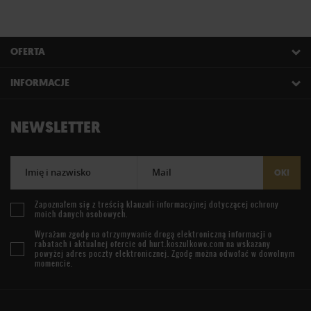
OFERTA
INFORMACJE
NEWSLETTER
Imię i nazwisko
Mail
OK!
Zapoznałem się z treścią
klauzuli informacyjnej
dotyczącej ochrony
moich danych osobowych.
Wyrażam zgodę na otrzymywanie drogą elektroniczną informacji o
rabatach i aktualnej ofercie od
hurt.koszulkowo.com
na wskazany
powyżej adres poczty elektronicznej. Zgodę można odwołać w dowolnym
momencie.