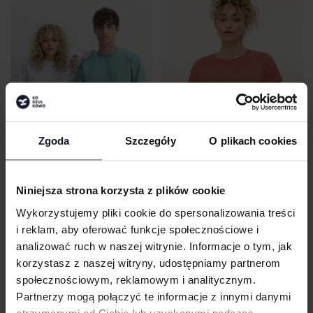
Zgoda
Szczegóły
O plikach cookies
UNISEX COLUMBIA CREW NECK
WOMEN´S CRUSADER T-SHIRT
Niniejsza strona korzysta z plików cookie
SWEATSHIRT
SOL´S
Od 9.24 zł netto
SOL´S
Od 34.31 zł netto
Wykorzystujemy pliki cookie do spersonalizowania treści
i reklam, aby oferować funkcje społecznościowe i
analizować ruch w naszej witrynie. Informacje o tym, jak
korzystasz z naszej witryny, udostępniamy partnerom
społecznościowym, reklamowym i analitycznym.
Partnerzy mogą połączyć te informacje z innymi danymi
otrzymanymi od Ciebie lub uzyskanymi podczas