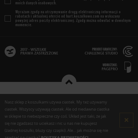
moich danych osobowych.
Wyrażam zgodę na otrzymywanie drogą elektroniczną informacji o
rabatach i aktualnej ofercie od
hurt.koszulkowo.com
na wskazany
powyżej adres poczty elektronicznej. Zgodę można odwołać w dowolnym
momencie.
PROJEKT GRAFICZNY:
2017 - WSZELKIE
PRAWA ZASTRZEŻONE
CHALLENGE STUDIO
WDROŻENIE:
PAGEPRO
Nasz sklep z koszulkami używa ciastek. My też używamy
ciastek. Wszyscy używają ciastek. Ale od niedawna ciastka
w sklepie to niebezpieczne czy coś. Układ jest taki, że jak
się nie zgadzasz to uciekasz i nic u nas nie kupujesz
(żadnej koszulki, bluzy czy czapki). Ale… jak można się nie
zgadzać na ciastka?
POLITYKA PRYWATNOŚCI