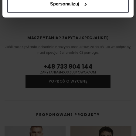
DOSTAWA I PŁATNOŚĆ
Spersonalizuj
MASZ PYTANIA? ZAPYTAJ SPECJALISTĘ
Jeśli masz pytania odnośnie naszych produktów, zdobień lub współpracy,
nasi specjaliści chętnie Ci pomogą.
+48 733 904 144
ZAPYTANIA@KOSZULKOWO.COM
POPROŚ O WYCENĘ
PROPONOWANE PRODUKTY