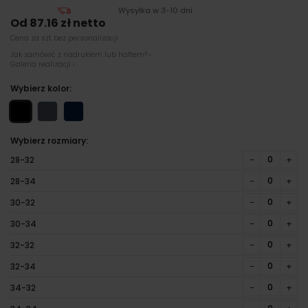
Wysyłka w 3-10 dni
Od 87.16 zł netto
Cena za szt bez personalizacji
Jak zamówić z nadrukiem lub haftem? ›
Galeria realizacji ›
Wybierz kolor:
Wybierz rozmiary:
−
+
28-32
−
+
28-34
−
+
30-32
−
+
30-34
−
+
32-32
−
+
32-34
−
+
34-32