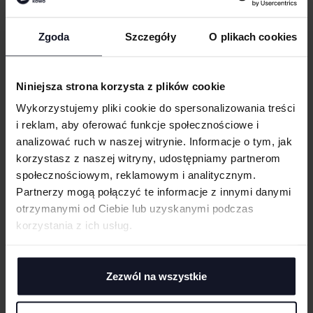
Dodaj do koszyka
Zgoda
Szczegóły
O plikach cookies
SZCZEGÓŁY KOSZYKA:
Niniejsza strona korzysta z plików cookie
Wykorzystujemy pliki cookie do spersonalizowania treści
KUP
i reklam, aby oferować funkcje społecznościowe i
analizować ruch w naszej witrynie. Informacje o tym, jak
OPIS
korzystasz z naszej witryny, udostępniamy partnerom
społecznościowym, reklamowym i analitycznym.
Standardowa rozmiarówka, podobnie jak rozmiary jeansów
Partnerzy mogą połączyć te informacje z innymi danymi
Elastyczny pas dla większego komfortu
otrzymanymi od Ciebie lub uzyskanymi podczas
Kieszeń cargo na lewej nogawce
korzystania z ich usług.
2 tylne kieszenie z klapą
Kieszonka na telefon komórkowy
Zezwól na wszystkie
GRAMATURA I SKŁAD