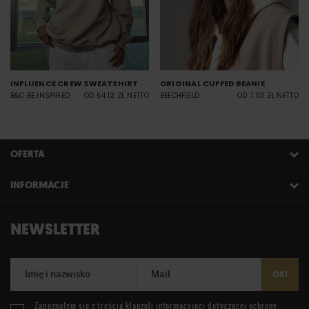
INFLUENCE CREW SWEATSHIRT
ORIGINAL CUFFED BEANIE
B&C BE INSPIRED
OD 54.12 ZŁ NETTO
BEECHFIELD
OD 7.03 ZŁ NETTO
OFERTA
INFORMACJE
NEWSLETTER
Imię i nazwisko
Mail
OK!
Zapoznałem się z treścią
klauzuli informacyjnej
dotyczącej ochrony