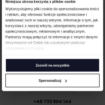
Niniejsza strona korzysta z plików cookie
Wykorzystujemy pliki cookie do spersonalizowania treści
GRAMATURA I SKŁAD
i reklam, aby oferować funkcje społecznościowe i
UWAGI
analizować ruch w naszej witrynie. Informacje o tym, jak
CERTYFIKATY
korzystasz z naszej witryny, udostępniamy partnerom
TECHNIKI ZDOBIENIA
społecznościowym, reklamowym i analitycznym.
Partnerzy mogą połączyć te informacje z innymi danymi
Haft komputerowy
DOSTAWA I PŁATNOŚĆ
otrzymanymi od Ciebie lub uzyskanymi podczas
Haft komputerowy to technologia pozwalająca wykonywać zdobienia
ANULUJ
korzystania z ich usług.
poliestrowymi nićmi za pomocą specjalnych maszyn haftujących. W
TABELA ROZMIARÓW
wyniku otrzymujemy charakterystyczne, trójwymiarowe wzory.
DODAJ
Sitodruk
Sitodruk to technika znakowania, która wygrywa trwałością i ceną przy
Zezwól na wszystkie
większych seriach. Idealny do koszulek, bluz i odzieży firmowej,
eventowej oraz merchu.
Flex/Flock
MASZ PYTANIA? ZAPYTAJ SPECJALISTĘ
Spersonalizuj
Zdobienie przy pomocy folii flex lub flock pozwala na aplikację
Jeśli masz pytania odnośnie naszych produktów, zdobień lub współpracy,
materiału wyciętego przez ploter bezpośrednio na odzieży, koszulkach,
nasi specjaliści chętnie Ci pomogą.
torbach, parasolach, odzieży roboczej i innych tekstyliach.
Druk cyfrowy - DTF i DTG
+48 733 904 144
Druk cyfrowy (DTG - Direct to Gourment) to metoda zdobienia,