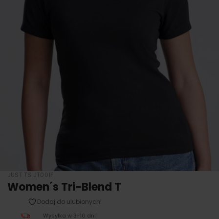
JUST TS JT001F
Women´s Tri-Blend T
Dodaj do ulubionych!
Wysyłka w 3-10 dni