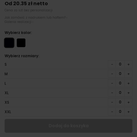
Od 20.35 zł netto
Cena za szt bez personalizacji
Jak zamówić z nadrukiem lub haftem? ›
Galeria realizacji ›
Wybierz kolor:
Wybierz rozmiary:
−
+
S
−
+
M
−
+
L
−
+
XL
−
+
XS
−
+
XXL
Dodaj do koszyka