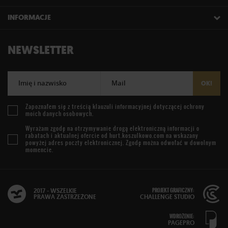
INFORMACJE
NEWSLETTER
Imię i nazwisko
Mail
OK!
Zapoznałem się z treścią
klauzuli informacyjnej
dotyczącej ochrony
moich danych osobowych.
Wyrażam zgodę na otrzymywanie drogą elektroniczną informacji o
rabatach i aktualnej ofercie od
hurt.koszulkowo.com
na wskazany
powyżej adres poczty elektronicznej. Zgodę można odwołać w dowolnym
momencie.
PROJEKT GRAFICZNY:
2017 - WSZELKIE
PRAWA ZASTRZEŻONE
CHALLENGE STUDIO
WDROŻENIE:
PAGEPRO