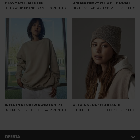
HEAVY OVERSIZE TEE
UNISEX HEAVYWEIGHT HOODIE
BUILD YOUR BRAND
OD 20.69 ZŁ NETTO
NEXT LEVEL APPAREL
OD 75.89 ZŁ NETTO
INFLUENCE CREW SWEATSHIRT
ORIGINAL CUFFED BEANIE
B&C BE INSPIRED
OD 54.12 ZŁ NETTO
BEECHFIELD
OD 7.03 ZŁ NETTO
OFERTA