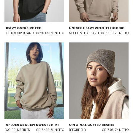
HEAVY OVERSIZE TEE
UNISEX HEAVYWEIGHT HOODIE
BUILD YOUR BRAND
OD 20.69 ZŁ NETTO
NEXT LEVEL APPAREL
OD 75.89 ZŁ NETTO
INFLUENCE CREW SWEATSHIRT
ORIGINAL CUFFED BEANIE
B&C BE INSPIRED
OD 54.12 ZŁ NETTO
BEECHFIELD
OD 7.03 ZŁ NETTO