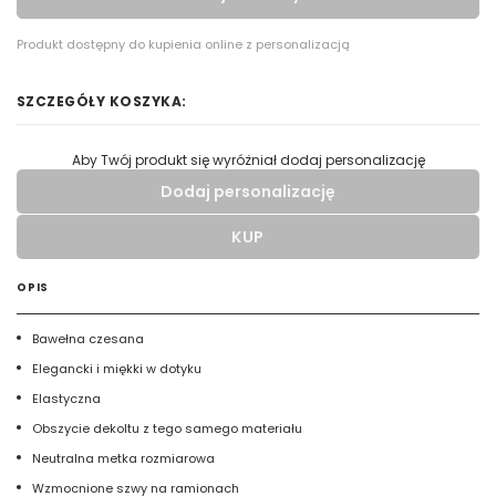
Produkt dostępny do kupienia online z personalizacją
SZCZEGÓŁY KOSZYKA:
Aby Twój produkt się wyróżniał dodaj personalizację
Dodaj personalizację
KUP
Wypełnij formularz aby dodać personalizację do wybranego
produktu
OPIS
RODZAJ NADRUKU
Bawełna czesana
Elegancki i miękki w dotyku
UMIEJSCOWIENIE
Elastyczna
Obszycie dekoltu z tego samego materiału
Neutralna metka rozmiarowa
WIELKOŚĆ
cm
|
cm
W:
SZ:
Wzmocnione szwy na ramionach