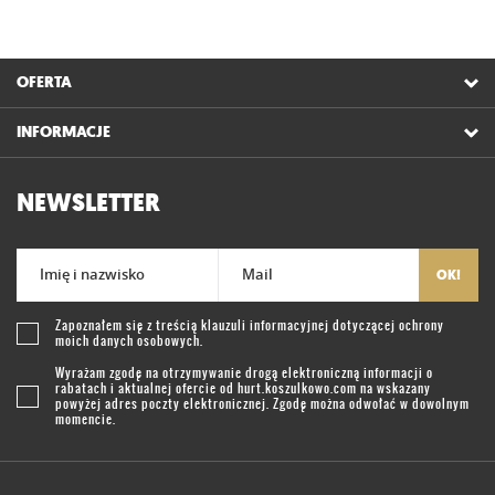
OFERTA
INFORMACJE
NEWSLETTER
Imię i nazwisko
Mail
OK!
Zapoznałem się z treścią
klauzuli informacyjnej
dotyczącej ochrony
moich danych osobowych.
Wyrażam zgodę na otrzymywanie drogą elektroniczną informacji o
rabatach i aktualnej ofercie od
hurt.koszulkowo.com
na wskazany
powyżej adres poczty elektronicznej. Zgodę można odwołać w dowolnym
momencie.