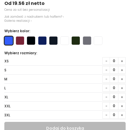
Od 19.56 zł netto
Cena za szt bez personalizacji
Jak zamówić z nadrukiem lub haftem? ›
Galeria realizacji ›
Wybierz kolor:
Wybierz rozmiary:
−
+
XS
−
+
S
−
+
M
−
+
L
−
+
XL
−
+
XXL
−
+
3XL
Dodaj do koszyka