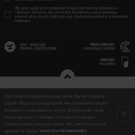
Wyrażam zgodę na otrzymywanie drogą elektroniczną informacji o
rabatach i aktualnej ofercie od
hurt.koszulkowo.com
na wskazany
powyżej adres poczty elektronicznej. Zgodę można odwołać w dowolnym
momencie.
PROJEKT GRAFICZNY:
2017 - WSZELKIE
PRAWA ZASTRZEŻONE
CHALLENGE STUDIO
WDROŻENIE:
PAGEPRO
Nasz sklep z koszulkami używa ciastek. My też używamy
ciastek. Wszyscy używają ciastek. Ale od niedawna ciastka
w sklepie to niebezpieczne czy coś. Układ jest taki, że jak
się nie zgadzasz to uciekasz i nic u nas nie kupujesz
(żadnej koszulki, bluzy czy czapki). Ale… jak można się nie
zgadzać na ciastka?
POLITYKA PRYWATNOŚCI