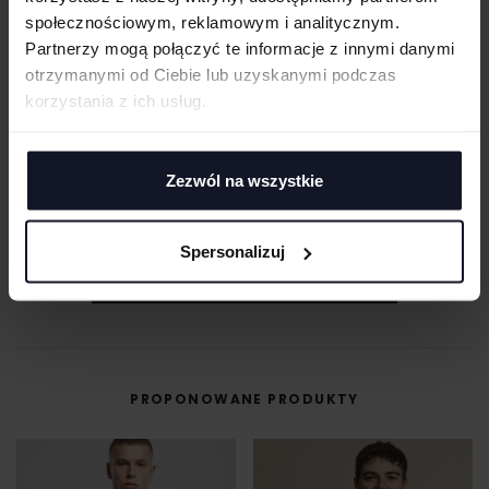
społecznościowym, reklamowym i analitycznym.
Partnerzy mogą połączyć te informacje z innymi danymi
otrzymanymi od Ciebie lub uzyskanymi podczas
korzystania z ich usług.
MASZ PYTANIA? ZAPYTAJ SPECJALISTĘ
Jeśli masz pytania odnośnie naszych produktów, zdobień lub współpracy,
nasi specjaliści chętnie Ci pomogą.
Zezwól na wszystkie
+48 733 904 144
ZAPYTANIA@KOSZULKOWO.COM
Spersonalizuj
POPROŚ O WYCENĘ
PROPONOWANE PRODUKTY