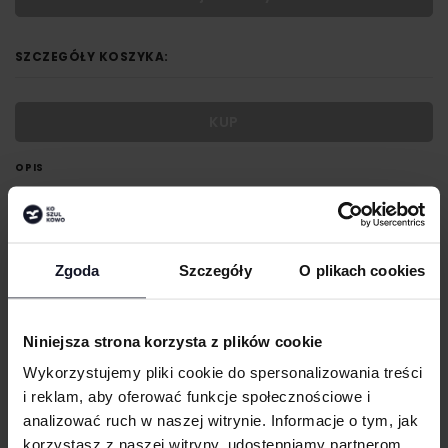
SZCZEGÓŁY KOSZYKA:
KUP
OPIS
Certyfikowany poliester z recyklingu
Mikro szorty
Miękka, elastyczna tkanina
Zgoda
Szczegóły
O plikach cookies
Pas z tego samego materiału
Szorty sięgające do połowy uda
Niniejsza strona korzysta z plików cookie
Kieszeń na jednej nogawce
Wykorzystujemy pliki cookie do spersonalizowania treści
i reklam, aby oferować funkcje społecznościowe i
GRAMATURA I SKŁAD
analizować ruch w naszej witrynie. Informacje o tym, jak
korzystasz z naszej witryny, udostępniamy partnerom
DOSTAWA I PŁATNOŚĆ