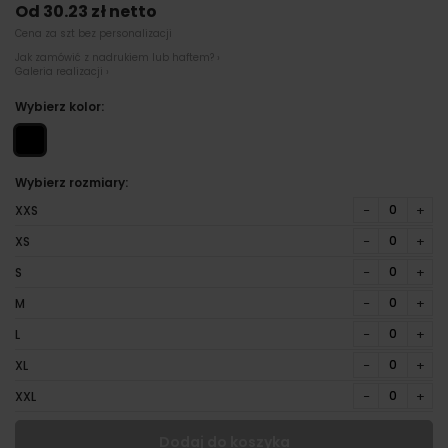
Od 30.23 zł netto
Cena za szt bez personalizacji
Jak zamówić z nadrukiem lub haftem? ›
Galeria realizacji ›
Wybierz kolor:
Wybierz rozmiary:
−
+
XXS
−
+
XS
−
+
S
−
+
M
−
+
L
−
+
XL
−
+
XXL
Dodaj do koszyka