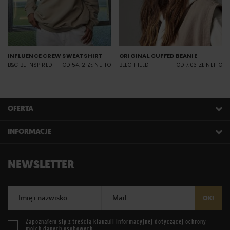
INFLUENCE CREW SWEATSHIRT
ORIGINAL CUFFED BEANIE
B&C BE INSPIRED
OD 54.12 ZŁ NETTO
BEECHFIELD
OD 7.03 ZŁ NETTO
OFERTA
INFORMACJE
NEWSLETTER
Imię i nazwisko
Mail
OK!
Zapoznałem się z treścią
klauzuli informacyjnej
dotyczącej ochrony
moich danych osobowych.