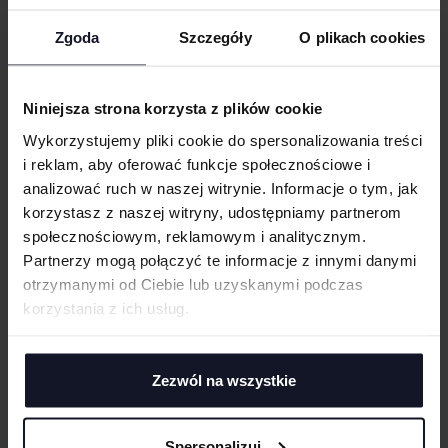
UMIEJSCOWIENIE
dużej wytrzymałości
Zaokrąglony dół
Zgoda
Szczegóły
O plikach cookies
Obszycie dekoltu z tego samego materiału
WIELKOŚĆ
Podwójne szwy
cm
|
cm
W:
SZ:
Niniejsza strona korzysta z plików cookie
Taśma wzmacniająca z tego samego materiału
WGRAJ GRAFIKĘ
Wykorzystujemy pliki cookie do spersonalizowania treści
Elastyczna tkanina
i reklam, aby oferować funkcje społecznościowe i
Fason z wszywanymi rękawami
analizować ruch w naszej witrynie. Informacje o tym, jak
Odrywana metka
UWAGI
korzystasz z naszej witryny, udostępniamy partnerom
społecznościowym, reklamowym i analitycznym.
GRAMATURA I SKŁAD
Partnerzy mogą połączyć te informacje z innymi danymi
otrzymanymi od Ciebie lub uzyskanymi podczas
CERTYFIKATY
korzystania z ich usług.
ANULUJ
TECHNIKI ZDOBIENIA
DODAJ
Haft komputerowy
Zezwól na wszystkie
DOSTAWA I PŁATNOŚĆ
Haft komputerowy to technologia pozwalająca wykonywać zdobienia
poliestrowymi nićmi za pomocą specjalnych maszyn haftujących. W
TABELA ROZMIARÓW
wyniku otrzymujemy charakterystyczne, trójwymiarowe wzory.
Spersonalizuj