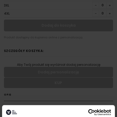
−
+
3XL
−
+
4XL
Dodaj do koszyka
Produkt dostępny do kupienia online z personalizacją
SZCZEGÓŁY KOSZYKA:
Aby Twój produkt się wyróżniał dodaj personalizację
Dodaj personalizację
KUP
Wypełnij formularz aby dodać personalizację do wybranego
produktu
OPIS
RODZAJ NADRUKU
Standardowy krój
Lekki, szybkoschnący i teksturowany materiał Neoteric™ firmy AWDis o