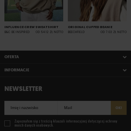
INFLUENCE CREW SWEATSHIRT
ORIGINAL CUFFED BEANIE
B&C BE INSPIRED
OD 54.12 ZŁ NETTO
BEECHFIELD
OD 7.03 ZŁ NETTO
OFERTA
INFORMACJE
NEWSLETTER
Imię i nazwisko
Mail
OK!
Zapoznałem się z treścią
klauzuli informacyjnej
dotyczącej ochrony
moich danych osobowych.