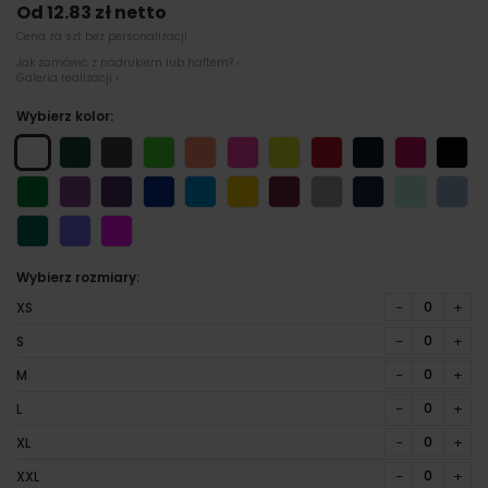
Od 12.83 zł netto
Cena za szt bez personalizacji
Jak zamówić z nadrukiem lub haftem? ›
Galeria realizacji ›
Wybierz kolor:
Wybierz rozmiary:
−
+
XS
−
+
S
−
+
M
−
+
L
−
+
XL
−
+
XXL