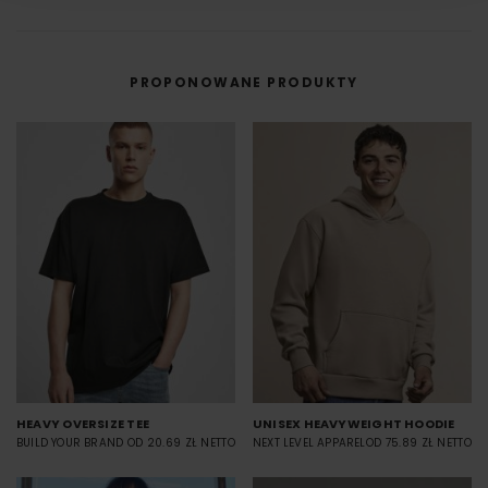
przenoszona na materiał (np. koszulkę) przy użyciu prasy termicznej.
FILM - https://www.youtube.com/watch?v=hQHB5Np5ooY
PROPONOWANE PRODUKTY
HEAVY OVERSIZE TEE
UNISEX HEAVYWEIGHT HOODIE
BUILD YOUR BRAND
OD 20.69 ZŁ NETTO
NEXT LEVEL APPAREL
OD 75.89 ZŁ NETTO