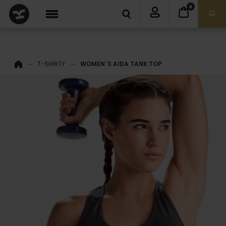
0
T-SHIRTY
WOMEN´S AIDA TANK TOP