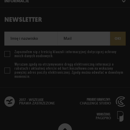
INFORMACJE
NEWSLETTER
Imię i nazwisko
Mail
OK!
Zapoznałem się z treścią
klauzuli informacyjnej
dotyczącej ochrony
moich danych osobowych.
Wyrażam zgodę na otrzymywanie drogą elektroniczną informacji o
rabatach i aktualnej ofercie od
hurt.koszulkowo.com
na wskazany
powyżej adres poczty elektronicznej. Zgodę można odwołać w dowolnym
momencie.
PROJEKT GRAFICZNY:
2017 - WSZELKIE
PRAWA ZASTRZEŻONE
CHALLENGE STUDIO
WDROŻENIE:
PAGEPRO