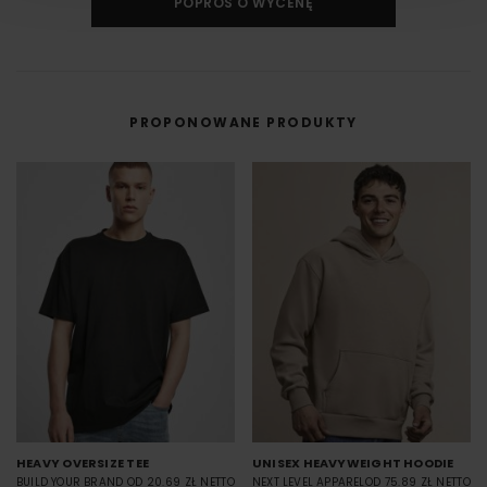
POPROŚ O WYCENĘ
Druk cyfrowy (DTG - Direct to Gourment) to metoda zdobienia,
umożliwiająca na bezpośredni nadruk z pliku cyfrowego na odzieży lub
innym materiale.
DTF cyfrowy (Direct to Film) to nowoczesna metoda nadruku na odzieży,
w której grafika najpierw trafia na specjalną folię, a dopiero potem jest
przenoszona na materiał (np. koszulkę) przy użyciu prasy termicznej.
PROPONOWANE PRODUKTY
FILM - https://www.youtube.com/watch?v=hQHB5Np5ooY
HEAVY OVERSIZE TEE
UNISEX HEAVYWEIGHT HOODIE
BUILD YOUR BRAND
OD 20.69 ZŁ NETTO
NEXT LEVEL APPAREL
OD 75.89 ZŁ NETTO