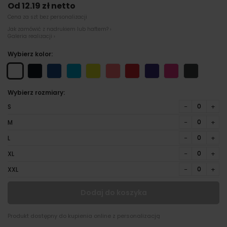
Od 12.19 zł netto
Cena za szt bez personalizacji
Jak zamówić z nadrukiem lub haftem? ›
Galeria realizacji ›
Wybierz kolor:
Wybierz rozmiary:
−
+
S
−
+
M
−
+
L
−
+
XL
−
+
XXL
Dodaj do koszyka
Produkt dostępny do kupienia online z personalizacją