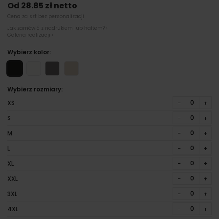
Od 28.85 zł netto
Cena za szt bez personalizacji
Jak zamówić z nadrukiem lub haftem? ›
Galeria realizacji ›
Wybierz kolor:
Wybierz rozmiary:
−
+
XS
−
+
S
−
+
M
−
+
L
−
+
XL
−
+
XXL
−
+
3XL
−
+
4XL