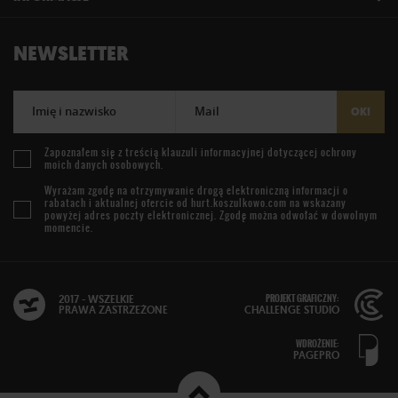
NEWSLETTER
Imię i nazwisko
Mail
OK!
Zapoznałem się z treścią
klauzuli informacyjnej
dotyczącej ochrony
moich danych osobowych.
Wyrażam zgodę na otrzymywanie drogą elektroniczną informacji o
rabatach i aktualnej ofercie od
hurt.koszulkowo.com
na wskazany
powyżej adres poczty elektronicznej. Zgodę można odwołać w dowolnym
momencie.
PROJEKT GRAFICZNY:
2017 - WSZELKIE
PRAWA ZASTRZEŻONE
CHALLENGE STUDIO
WDROŻENIE:
PAGEPRO