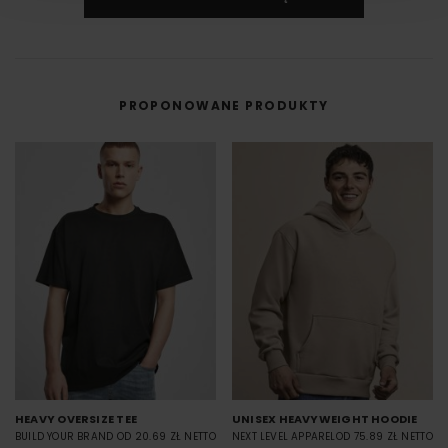
umożliwiająca na bezpośredni nadruk z pliku cyfrowego na odzieży lub
innym materiale.
DTF cyfrowy (Direct to Film) to nowoczesna metoda nadruku na odzieży,
w której grafika najpierw trafia na specjalną folię, a dopiero potem jest
przenoszona na materiał (np. koszulkę) przy użyciu prasy termicznej.
PROPONOWANE PRODUKTY
FILM - https://www.youtube.com/watch?v=hQHB5Np5ooY
HEAVY OVERSIZE TEE
UNISEX HEAVYWEIGHT HOODIE
BUILD YOUR BRAND
OD 20.69 ZŁ NETTO
NEXT LEVEL APPAREL
OD 75.89 ZŁ NETTO