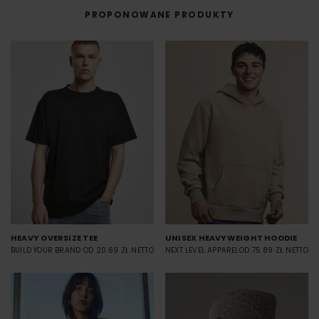
przenoszona na materiał (np. koszulkę) przy użyciu prasy termicznej.
PROPONOWANE PRODUKTY
FILM - https://www.youtube.com/watch?v=hQHB5Np5ooY
HEAVY OVERSIZE TEE
UNISEX HEAVYWEIGHT HOODIE
BUILD YOUR BRAND
OD 20.69 ZŁ NETTO
NEXT LEVEL APPAREL
OD 75.89 ZŁ NETTO