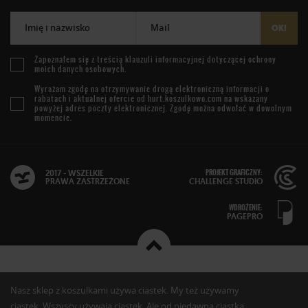
Imię i nazwisko
Mail
OK!
Zapoznałem się z treścią
klauzuli informacyjnej
dotyczącej ochrony
moich danych osobowych.
Wyrażam zgodę na otrzymywanie drogą elektroniczną informacji o
rabatach i aktualnej ofercie od
hurt.koszulkowo.com
na wskazany
powyżej adres poczty elektronicznej. Zgodę można odwołać w dowolnym
momencie.
PROJEKT GRAFICZNY:
2017 - WSZELKIE
PRAWA ZASTRZEŻONE
CHALLENGE STUDIO
WDROŻENIE:
PAGEPRO
Nasz sklep z koszulkami używa ciastek. My też używamy
ciastek. Wszyscy używają ciastek. Ale od niedawna ciastka