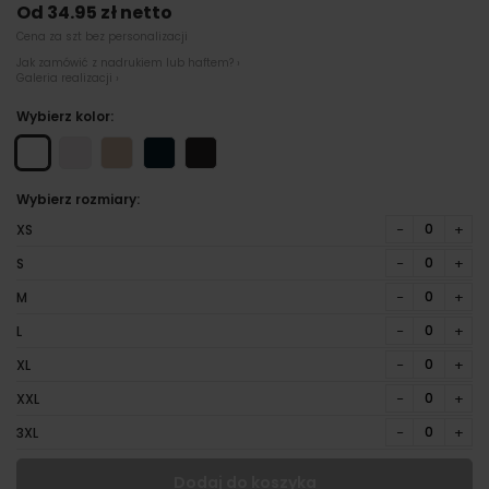
Od 34.95 zł netto
Cena za szt bez personalizacji
Jak zamówić z nadrukiem lub haftem? ›
Galeria realizacji ›
Wybierz kolor:
Wybierz rozmiary:
−
+
XS
−
+
S
−
+
M
−
+
L
−
+
XL
−
+
XXL
−
+
3XL
Dodaj do koszyka