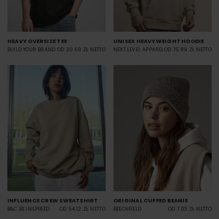
HEAVY OVERSIZE TEE
UNISEX HEAVYWEIGHT HOODIE
BUILD YOUR BRAND
OD 20.69 ZŁ NETTO
NEXT LEVEL APPAREL
OD 75.89 ZŁ NETTO
INFLUENCE CREW SWEATSHIRT
ORIGINAL CUFFED BEANIE
B&C BE INSPIRED
OD 54.12 ZŁ NETTO
BEECHFIELD
OD 7.03 ZŁ NETTO