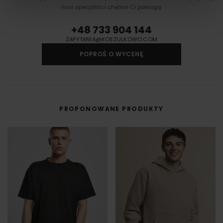
materiału wyciętego przez ploter bezpośrednio na odzieży, koszulkach,
nasi specjaliści chętnie Ci pomogą.
torbach, parasolach, odzieży roboczej i innych tekstyliach.
Druk cyfrowy - DTF i DTG
+48 733 904 144
Druk cyfrowy (DTG - Direct to Gourment) to metoda zdobienia,
ZAPYTANIA@KOSZULKOWO.COM
umożliwiająca na bezpośredni nadruk z pliku cyfrowego na odzieży lub
innym materiale.
POPROŚ O WYCENĘ
DTF cyfrowy (Direct to Film) to nowoczesna metoda nadruku na odzieży,
w której grafika najpierw trafia na specjalną folię, a dopiero potem jest
przenoszona na materiał (np. koszulkę) przy użyciu prasy termicznej.
FILM - https://www.youtube.com/watch?v=hQHB5Np5ooY
PROPONOWANE PRODUKTY