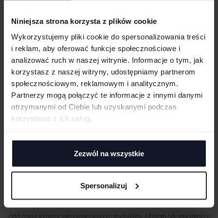
Okrągły dekolt
Okrągły, prążkowany dekolt 1×1, z dzianiny CVC
Niniejsza strona korzysta z plików cookie
Odrywana metka
WIELKOŚĆ
Wykorzystujemy pliki cookie do spersonalizowania treści
cm
|
cm
W:
SZ:
i reklam, aby oferować funkcje społecznościowe i
GRAMATURA I SKŁAD
analizować ruch w naszej witrynie. Informacje o tym, jak
WGRAJ GRAFIKĘ
korzystasz z naszej witryny, udostępniamy partnerom
CERTYFIKATY
społecznościowym, reklamowym i analitycznym.
UWAGI
Partnerzy mogą połączyć te informacje z innymi danymi
TECHNIKI ZDOBIENIA
otrzymanymi od Ciebie lub uzyskanymi podczas
korzystania z ich usług.
Haft komputerowy
DOSTAWA I PŁATNOŚĆ
Haft komputerowy to technologia pozwalająca wykonywać zdobienia
poliestrowymi nićmi za pomocą specjalnych maszyn haftujących. W
TABELA ROZMIARÓW
wyniku otrzymujemy charakterystyczne, trójwymiarowe wzory.
Zezwól na wszystkie
ANULUJ
Sitodruk
Sitodruk to technika znakowania, która wygrywa trwałością i ceną przy
DODAJ
większych seriach. Idealny do koszulek, bluz i odzieży firmowej,
Spersonalizuj
eventowej oraz merchu.
Flex/Flock
MASZ PYTANIA? ZAPYTAJ SPECJALISTĘ
Zdobienie przy pomocy folii flex lub flock pozwala na aplikację
Jeśli masz pytania odnośnie naszych produktów, zdobień lub współpracy,