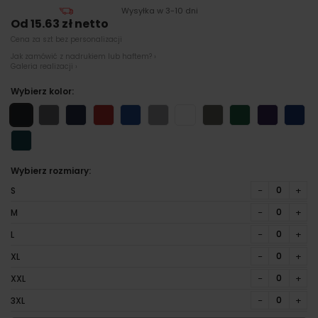
Wysyłka w 3-10 dni
Od 15.63 zł netto
Cena za szt bez personalizacji
Jak zamówić z nadrukiem lub haftem? ›
Galeria realizacji ›
Wybierz kolor:
Wybierz rozmiary:
−
+
S
−
+
M
−
+
L
−
+
XL
−
+
XXL
−
+
3XL