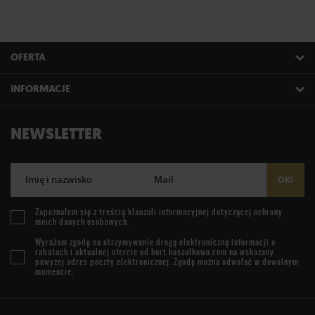
OFERTA
INFORMACJE
NEWSLETTER
Imię i nazwisko
Mail
OK!
Zapoznałem się z treścią
klauzuli informacyjnej
dotyczącej ochrony
moich danych osobowych.
Wyrażam zgodę na otrzymywanie drogą elektroniczną informacji o
rabatach i aktualnej ofercie od
hurt.koszulkowo.com
na wskazany
powyżej adres poczty elektronicznej. Zgodę można odwołać w dowolnym
momencie.