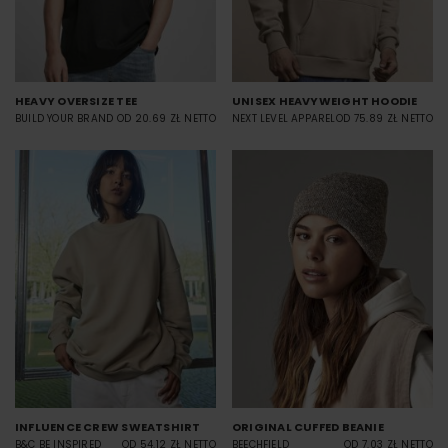
HEAVY OVERSIZE TEE
UNISEX HEAVYWEIGHT HOODIE
BUILD YOUR BRAND
OD 20.69 ZŁ NETTO
NEXT LEVEL APPAREL
OD 75.89 ZŁ NETTO
INFLUENCE CREW SWEATSHIRT
ORIGINAL CUFFED BEANIE
B&C BE INSPIRED
OD 54.12 ZŁ NETTO
BEECHFIELD
OD 7.03 ZŁ NETTO