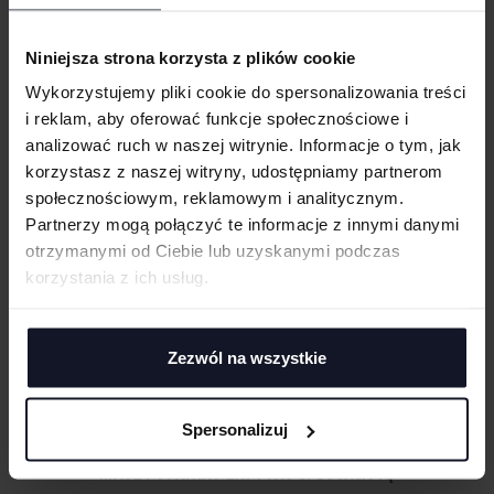
Taśma wzmacniająca na karku i ramionach zapewniająca wygodę i
cm
|
cm
W:
SZ:
trwałość
Niniejsza strona korzysta z plików cookie
Nowoczesny, klasyczny krój, ze szwami bocznymi
WGRAJ GRAFIKĘ
Wysokiej jakości czarna odrywana metka
Wykorzystujemy pliki cookie do spersonalizowania treści
i reklam, aby oferować funkcje społecznościowe i
UWAGI
analizować ruch w naszej witrynie. Informacje o tym, jak
GRAMATURA I SKŁAD
korzystasz z naszej witryny, udostępniamy partnerom
CERTYFIKATY
społecznościowym, reklamowym i analitycznym.
Partnerzy mogą połączyć te informacje z innymi danymi
TECHNIKI ZDOBIENIA
otrzymanymi od Ciebie lub uzyskanymi podczas
ANULUJ
korzystania z ich usług.
Haft komputerowy
DOSTAWA I PŁATNOŚĆ
Haft komputerowy to technologia pozwalająca wykonywać zdobienia
DODAJ
poliestrowymi nićmi za pomocą specjalnych maszyn haftujących. W
TABELA ROZMIARÓW
wyniku otrzymujemy charakterystyczne, trójwymiarowe wzory.
Zezwól na wszystkie
Sitodruk
Sitodruk to technika znakowania, która wygrywa trwałością i ceną przy
większych seriach. Idealny do koszulek, bluz i odzieży firmowej,
Spersonalizuj
eventowej oraz merchu.
Flex/Flock
MASZ PYTANIA? ZAPYTAJ SPECJALISTĘ
Zdobienie przy pomocy folii flex lub flock pozwala na aplikację