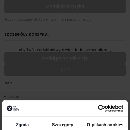
Dodaj do koszyka
Produkt dostępny do kupienia online z personalizacją
SZCZEGÓŁY KOSZYKA:
Aby Twój produkt się wyróżniał dodaj personalizację
Dodaj personalizację
KUP
Wypełnij formularz aby dodać personalizację do wybranego
produktu
OPIS
RODZAJ NADRUKU
Unisex
Wykonano z miękkiej bawełny ring-spun i mieszanki bawełny
UMIEJSCOWIENIE
Miękka tkanina o wysokiej gęstości ściegu, która zapewnia gładką
powierzchnię drukowania, idealną do DTG
Zgoda
Szczegóły
O plikach cookies
Bezszwowy wąski prążkowany kołnierzyk
WIELKOŚĆ