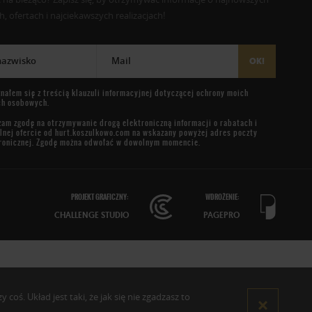
, ofertach i najciekawszych realizacjach!
 nazwisko
Mail
OK!
nałem się z treścią
klauzuli informacyjnej
dotyczącej ochrony moich
ch osobowych.
am zgodę na otrzymywanie drogą elektroniczną informacji o rabatach i
lnej ofercie od
hurt.koszulkowo.com
na wskazany powyżej adres poczty
ronicznej. Zgodę można odwołać w dowolnym momencie.
PROJEKT GRAFICZNY:
WDROŻENIE:
CHALLENGE STUDIO
PAGEPRO
oś. Układ jest taki, że jak się nie zgadzasz to