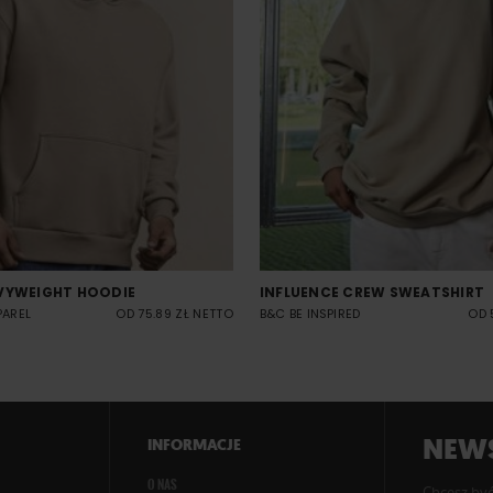
VYWEIGHT HOODIE
INFLUENCE CREW SWEATSHIRT
PAREL
OD 75.89 ZŁ NETTO
B&C BE INSPIRED
OD 
NEWS
INFORMACJE
O NAS
Chcesz być