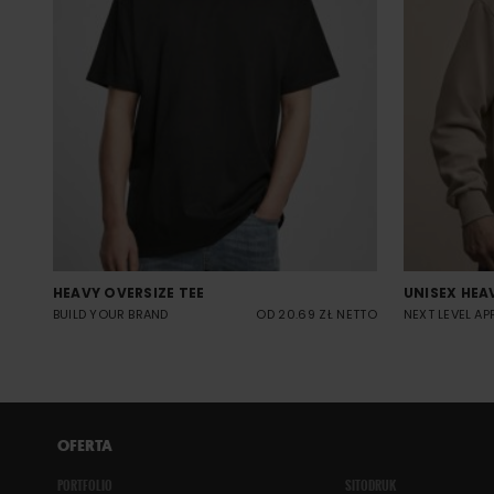
HEAVY OVERSIZE TEE
UNISEX HEA
BUILD YOUR BRAND
OD 20.69 ZŁ NETTO
NEXT LEVEL AP
OFERTA
PORTFOLIO
SITODRUK