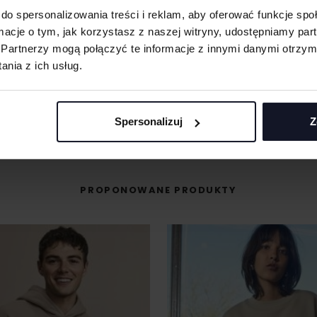
MASZ PYTANIA? ZAPYTAJ SPECJALISTĘ
do spersonalizowania treści i reklam, aby oferować funkcje sp
ormacje o tym, jak korzystasz z naszej witryny, udostępniamy p
śli masz pytania odnośnie naszych produktów, zdobień lub współpracy, n
Partnerzy mogą połączyć te informacje z innymi danymi otrzym
specjaliści chętnie Ci pomogą.
nia z ich usług.
+48 733 904 144
POPROŚ O WYCENĘ
ZAPYTANIA@KOSZULKOWO.COM
Spersonalizuj
Z
PROPONOWANE PRODUKTY