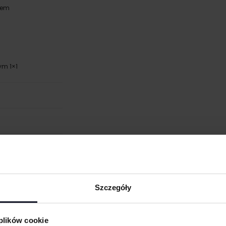
iem
m 1×1
Szczegóły
 plików cookie