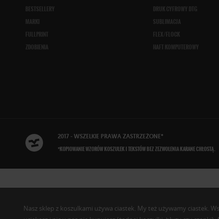
BESTSELLERY
DRUK CYFROWY DTG
MARKI
SUBLIMACJA
FULLPRINT
FLEX/FLOCK
ZDOBIENIA
HAFT KOMPUTEROWY
2017 - WSZELKIE
PRAWA ZASTRZEŻONE
*
*KOPIOWANIE WZORÓW KOSZULEK I TEKSTÓW BEZ ZEZWOLENIA KARANE CHŁOSTĄ.
Nasz sklep z koszulkami używa ciastek. My też używamy ciastek. Wszys