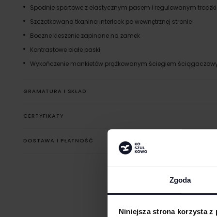
Spodnie sportowe z elastycznym pasem i regulowanym troczk
Szczotkowana tkanina interlock po wewnętrznej stronie
Boczne kieszenie zapinane na zamek
Kontrastowe białe paski
Wykończenie mankietów prążkowanym ściegiem ściągaczowy
GRAMATURA I SKŁAD
CERTYFIKATY
DOSTAWA I PŁATNOŚĆ
Zgoda
Niniejsza strona korzysta z