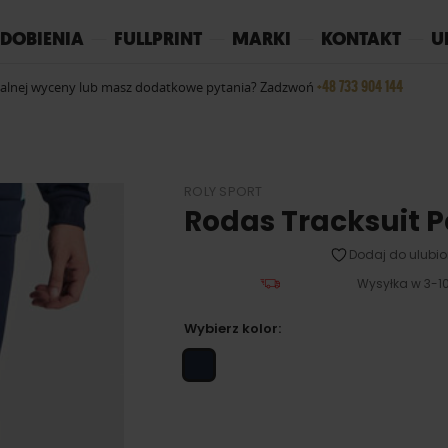
REPLAY
YOKO
PIŻAMY
DOBIENIA
FULLPRINT
MARKI
KONTAKT
U
+48 733 904 144
ualnej wyceny lub masz dodatkowe pytania? Zadzwoń
ROLY SPORT
Rodas Tracksuit 
Dodaj do ulubio
Wysyłka w 3-10
Wybierz kolor: