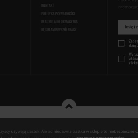
KONTAKT
promocjach
POLITYKA PRYWATNOŚCI
KLAUZULA INFORMACYJNA
Imię i
REGULAMIN WSPÓŁPRACY
Zapoz
dany
Wyraż
aktua
elekt
cy używają ciastek. Ale od niedawna ciastka w sklepie to niebezpieczne czy c