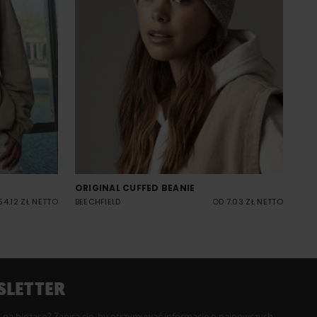
ORIGINAL CUFFED BEANIE
54.12 ZŁ NETTO
BEECHFIELD
OD 7.03 ZŁ NETTO
LETTER
 na bieżąco? Zapisz się, by otrzymywać informacje o najnowszych