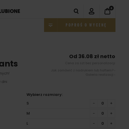
0
LUBIONE
POPROŚ O WYCENĘ
Od 36.08 zł netto
Pants
Cena za szt bez personalizacji
Jak zamówić z nadrukiem lub haftem? ›
nych!
Galeria realizacji ›
 dni
Wybierz rozmiary:
S
−
+
M
−
+
L
−
+