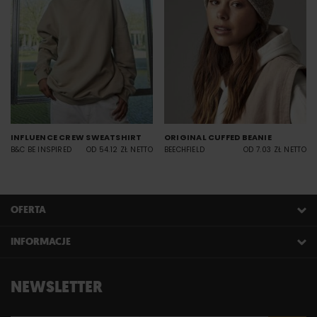
INFLUENCE CREW SWEATSHIRT
ORIGINAL CUFFED BEANIE
B&C BE INSPIRED
OD 54.12 ZŁ NETTO
BEECHFIELD
OD 7.03 ZŁ NETTO
OFERTA
INFORMACJE
NEWSLETTER