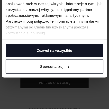
analizować ruch w naszej witrynie. Informacje o tym, jak
PRANIE I PIELĘGNACJA
korzystasz z naszej witryny, udostępniamy partnerom
społecznościowym, reklamowym i analitycznym.
DOSTAWA I PŁATNOŚĆ
Partnerzy mogą połączyć te informacje z innymi danymi
otrzymanymi od Ciebie lub uzyskanymi podczas
korzystania z ich usług.
MASZ PYTANIA? ZAPYTAJ SPECJALISTĘ
Zezwól na wszystkie
Jeśli masz pytania odnośnie naszych produktów, zdobień lub współpracy,
nasi specjaliści chętnie Ci pomogą.
Spersonalizuj
+48 733 904 144
ZAPYTANIA@KOSZULKOWO.COM
POPROŚ O WYCENĘ