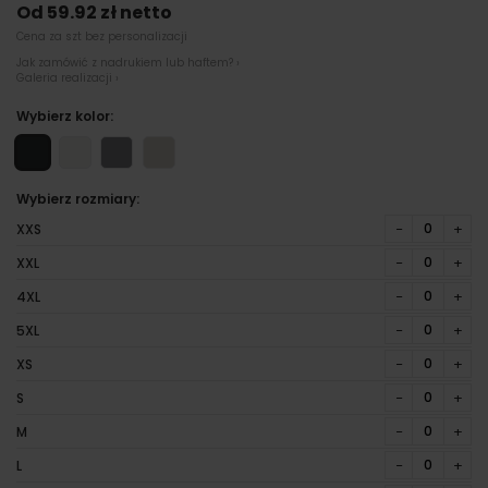
Od 59.92 zł netto
Cena za szt bez personalizacji
Jak zamówić z nadrukiem lub haftem? ›
Galeria realizacji ›
Wybierz kolor:
Wybierz rozmiary:
−
+
XXS
−
+
XXL
−
+
4XL
−
+
5XL
−
+
XS
−
+
S
−
+
M
−
+
L