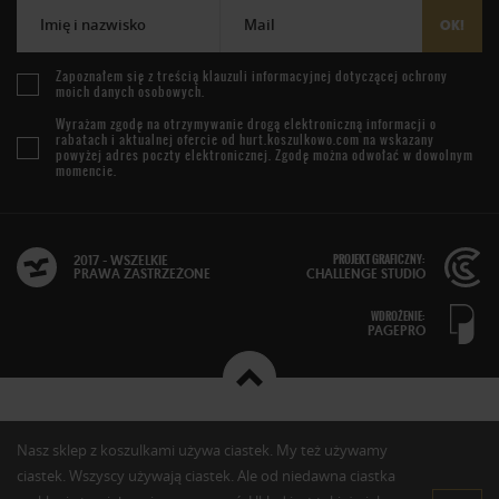
Imię i nazwisko
Mail
OK!
Zapoznałem się z treścią
klauzuli informacyjnej
dotyczącej ochrony
moich danych osobowych.
Wyrażam zgodę na otrzymywanie drogą elektroniczną informacji o
rabatach i aktualnej ofercie od
hurt.koszulkowo.com
na wskazany
powyżej adres poczty elektronicznej. Zgodę można odwołać w dowolnym
momencie.
PROJEKT GRAFICZNY:
2017 - WSZELKIE
PRAWA ZASTRZEŻONE
CHALLENGE STUDIO
WDROŻENIE:
PAGEPRO
Nasz sklep z koszulkami używa ciastek. My też używamy
ciastek. Wszyscy używają ciastek. Ale od niedawna ciastka