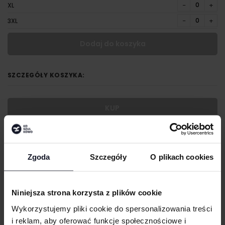
−
+
XL
−
+
3XL
Dodaj do koszyka
SZCZEGÓŁY KOSZYKA:
KUP
OPIS
Wytrzymałe spodnie unisex
Zgoda
Szczegóły
O plikach cookies
Samoblokujący się troczek
2 kieszenie boczne, 1 kieszeń na telefon, 1 kieszeń na biodrach
Niniejsza strona korzysta z plików cookie
Nie blaknie
Wykorzystujemy pliki cookie do spersonalizowania treści
GRAMATURA I SKŁAD
i reklam, aby oferować funkcje społecznościowe i