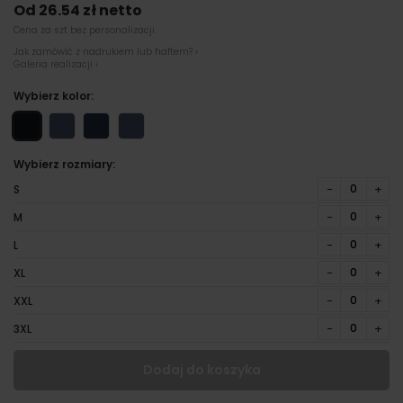
Od 26.54 zł netto
Cena za szt bez personalizacji
Jak zamówić z nadrukiem lub haftem? ›
Galeria realizacji ›
Wybierz kolor:
Wybierz rozmiary:
−
+
S
−
+
M
−
+
L
−
+
XL
−
+
XXL
−
+
3XL
Dodaj do koszyka