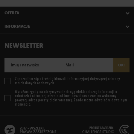
OFERTA
INFORMACJE
NEWSLETTER
Imię i nazwisko
Mail
OK!
Zapoznałem się z treścią
klauzuli informacyjnej
dotyczącej ochrony
moich danych osobowych.
Wyrażam zgodę na otrzymywanie drogą elektroniczną informacji o
rabatach i aktualnej ofercie od
hurt.koszulkowo.com
na wskazany
powyżej adres poczty elektronicznej. Zgodę można odwołać w dowolnym
momencie.
PROJEKT GRAFICZNY:
2017 - WSZELKIE
PRAWA ZASTRZEŻONE
CHALLENGE STUDIO