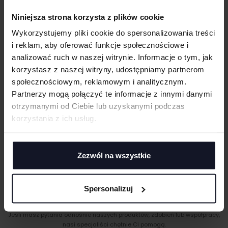
Opcjonalna kieszonka w kontrastowym kolorze
Niniejsza strona korzysta z plików cookie
Odrywana metka
UWAGI
Wykorzystujemy pliki cookie do spersonalizowania treści
i reklam, aby oferować funkcje społecznościowe i
GRAMATURA I SKŁAD
analizować ruch w naszej witrynie. Informacje o tym, jak
korzystasz z naszej witryny, udostępniamy partnerom
PRANIE I PIELĘGNACJA
społecznościowym, reklamowym i analitycznym.
Partnerzy mogą połączyć te informacje z innymi danymi
CERTYFIKATY
ANULUJ
otrzymanymi od Ciebie lub uzyskanymi podczas
DOSTAWA I PŁATNOŚĆ
korzystania z ich usług.
DODAJ
TABELA ROZMIARÓW
Zezwól na wszystkie
Spersonalizuj
MASZ PYTANIA? ZAPYTAJ SPECJALISTĘ
Jeśli masz pytania odnośnie naszych produktów, zdobień lub współpracy,
nasi specjaliści chętnie Ci pomogą.