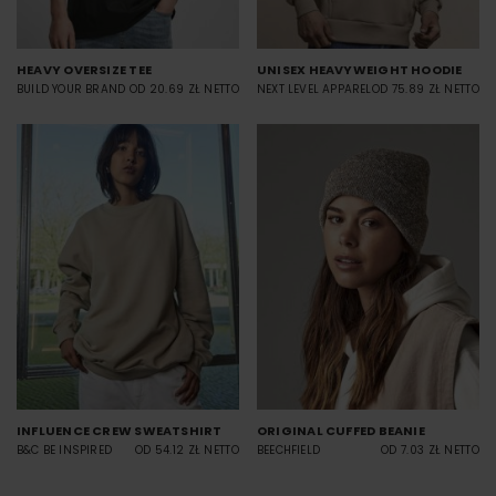
HEAVY OVERSIZE TEE
UNISEX HEAVYWEIGHT HOODIE
BUILD YOUR BRAND
OD 20.69 ZŁ NETTO
NEXT LEVEL APPAREL
OD 75.89 ZŁ NETTO
INFLUENCE CREW SWEATSHIRT
ORIGINAL CUFFED BEANIE
B&C BE INSPIRED
OD 54.12 ZŁ NETTO
BEECHFIELD
OD 7.03 ZŁ NETTO