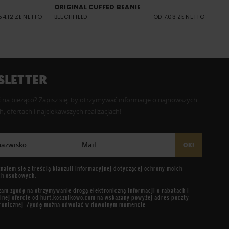
ORIGINAL CUFFED BEANIE
54.12 ZŁ NETTO
BEECHFIELD
OD 7.03 ZŁ NETTO
LETTER
 na bieżąco? Zapisz się, by otrzymywać informacje o najnowszych
, ofertach i najciekawszych realizacjach!
 nazwisko
Mail
OK!
nałem się z treścią
klauzuli informacyjnej
dotyczącej ochrony moich
ch osobowych.
am zgodę na otrzymywanie drogą elektroniczną informacji o rabatach i
lnej ofercie od
hurt.koszulkowo.com
na wskazany powyżej adres poczty
ronicznej. Zgodę można odwołać w dowolnym momencie.