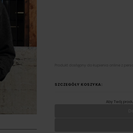
Produkt dostępny do kupienia online z pers
SZCZEGÓŁY KOSZYKA:
Aby Twój produ
D
Wypełnij formularz aby