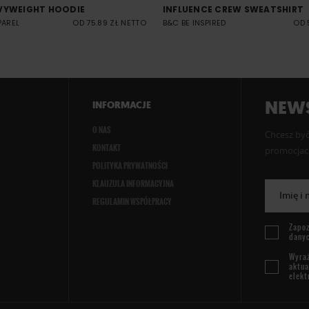
VYWEIGHT HOODIE
INFLUENCE CREW SWEATSHIRT
PAREL
OD 75.89 ZŁ NETTO
B&C BE INSPIRED
OD 
NEWS
INFORMACJE
O NAS
Chcesz być
KONTAKT
promocjach
POLITYKA PRYWATNOŚCI
KLAUZULA INFORMACYJNA
Imię i
REGULAMIN WSPÓŁPRACY
Zapoz
dany
Wyraż
aktua
elekt