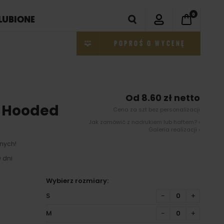
0
LUBIONE
POPROŚ O WYCENĘ
Od 8.60 zł netto
p Hooded
Cena za szt bez personalizacji
Jak zamówić z nadrukiem lub haftem? ›
Galeria realizacji ›
nych!
 dni
Wybierz rozmiary:
S
−
+
M
−
+