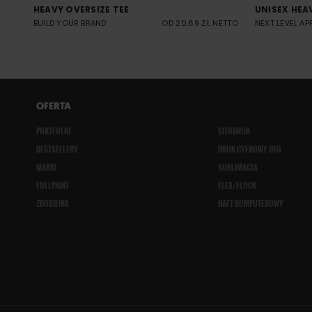
HEAVY OVERSIZE TEE
UNISEX HEA
BUILD YOUR BRAND
OD 20.69 ZŁ NETTO
NEXT LEVEL AP
OFERTA
PORTFOLIO
SITODRUK
BESTSELLERY
DRUK CYFROWY DTG
MARKI
SUBLIMACJA
FULLPRINT
FLEX/FLOCK
ZDOBIENIA
HAFT KOMPUTEROWY