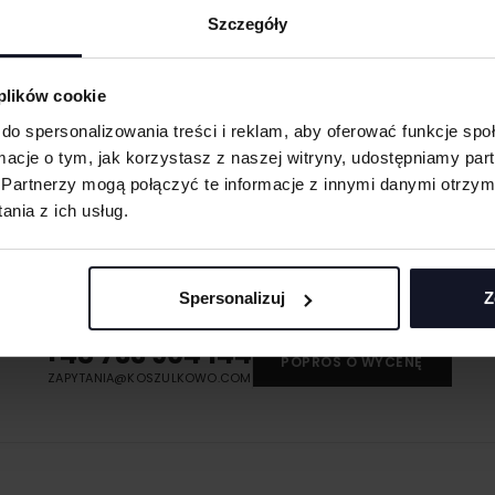
Szczegóły
obienia
ych. W wyniku
 plików cookie
do spersonalizowania treści i reklam, aby oferować funkcje sp
ormacje o tym, jak korzystasz z naszej witryny, udostępniamy p
eną przy większych
 oraz merchu.
Partnerzy mogą połączyć te informacje z innymi danymi otrzym
nia z ich usług.
MASZ PYTANIA? ZAPYTAJ SPECJALISTĘ
 umożliwiająca na
eriale.
śli masz pytania odnośnie naszych produktów, zdobień lub współpracy, n
odzieży, w której
specjaliści chętnie Ci pomogą.
Spersonalizuj
Z
t przenoszona na
+48 733 904 144
POPROŚ O WYCENĘ
ZAPYTANIA@KOSZULKOWO.COM