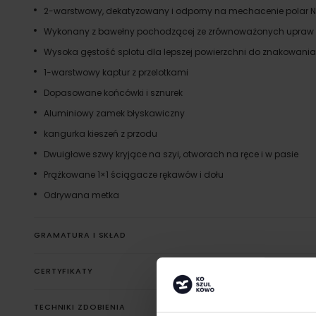
2-warstwowy, dekatyzowany i odporny na mechacenie polar 
Wykonany z bawełny pochodzącej ze zrównoważonych upraw
Wysoka gęstość splotu dla lepszej powierzchni do znakowania
1-warstwowy kaptur z przelotkami
Dopasowane końcówki i sznurek
Aluminiowy zamek błyskawiczny
kangurka kieszeń z przodu
Dwuigłowe szwy kryjące na szyi, otworach na ręce i w pasie
Prążkowane 1×1 ściągacze rękawów i dołu
Odrywana metka
GRAMATURA I SKŁAD
CERTYFIKATY
TECHNIKI ZDOBIENIA