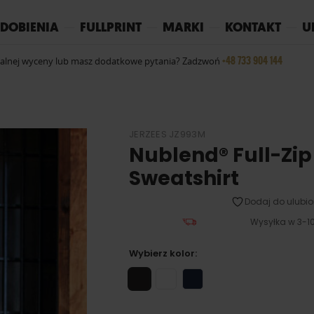
REPLAY
YOKO
PIŻAMY
DOBIENIA
FULLPRINT
MARKI
KONTAKT
U
+48 733 904 144
ualnej wyceny lub masz dodatkowe pytania? Zadzwoń
JERZEES JZ993M
Nublend® Full-Zi
Sweatshirt
Dodaj do ulubio
Wysyłka w 3-10
Wybierz kolor: