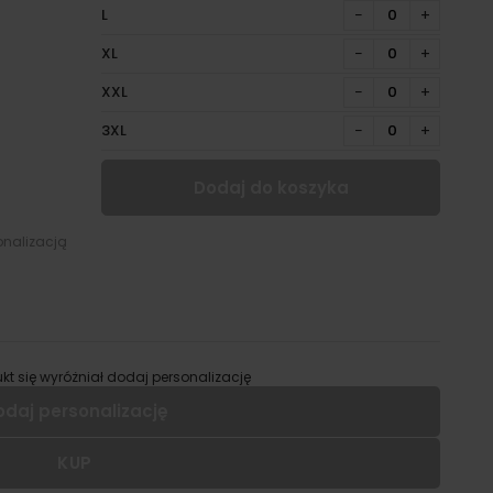
L
−
+
XL
−
+
XXL
−
+
3XL
−
+
Dodaj do koszyka
onalizacją
kt się wyróżniał dodaj personalizację
odaj personalizację
KUP
 dodać personalizację do wybranego produktu