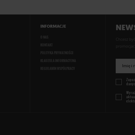
NEWS
INFORMACJE
O NAS
Chcesz być
KONTAKT
promocjach
POLITYKA PRYWATNOŚCI
KLAUZULA INFORMACYJNA
Imię i
REGULAMIN WSPÓŁPRACY
Zapoz
dany
Wyraż
aktua
elekt