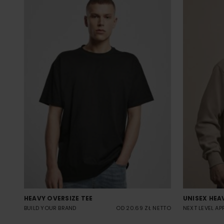
HEAVY OVERSIZE TEE
UNISEX HEA
BUILD YOUR BRAND
OD 20.69 ZŁ NETTO
NEXT LEVEL AP