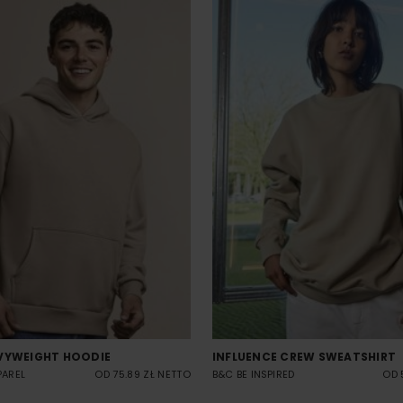
VYWEIGHT HOODIE
INFLUENCE CREW SWEATSHIRT
PAREL
OD 75.89 ZŁ NETTO
B&C BE INSPIRED
OD 