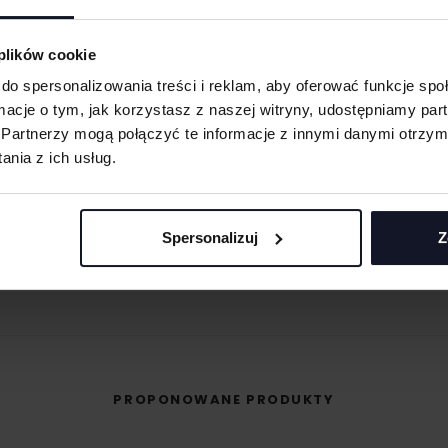
eną przy większych
 oraz merchu.
 plików cookie
do spersonalizowania treści i reklam, aby oferować funkcje sp
 materiału wyciętego
ormacje o tym, jak korzystasz z naszej witryny, udostępniamy p
asolach, odzieży
Partnerzy mogą połączyć te informacje z innymi danymi otrzym
MASZ PYTANIA? ZAPYTAJ SPECJALISTĘ
nia z ich usług.
śli masz pytania odnośnie naszych produktów, zdobień lub współpracy, n
 umożliwiająca na
specjaliści chętnie Ci pomogą.
eriale.
odzieży, w której
Spersonalizuj
Z
+48 733 904 144
t przenoszona na
POPROŚ O WYCENĘ
ZAPYTANIA@KOSZULKOWO.COM
PROPONOWANE PRODUKTY