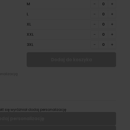
M
−
+
L
−
+
XL
−
+
XXL
−
+
3XL
−
+
Dodaj do koszyka
onalizacją
kt się wyróżniał dodaj personalizację
odaj personalizację