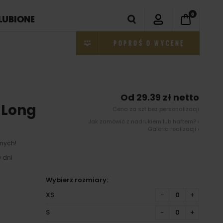
0
LUBIONE
POPROŚ O WYCENĘ
Od 29.39 zł netto
 Long
Cena za szt bez personalizacji
Jak zamówić z nadrukiem lub haftem? ›
Galeria realizacji ›
nych!
 dni
Wybierz rozmiary:
XS
−
+
S
−
+