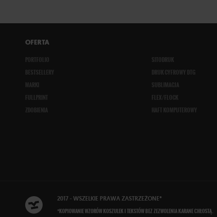
OFERTA
PORTFOLIO
SITODRUK
BESTSELLERY
DRUK CYFROWY DTG
MARKI
SUBLIMACJA
FULLPRINT
FLEX/FLOCK
ZDOBIENIA
HAFT KOMPUTEROWY
2017 - WSZELKIE
PRAWA ZASTRZEŻONE
*
*KOPIOWANIE WZORÓW KOSZULEK I TEKSTÓW BEZ ZEZWOLENIA KARANE CHŁOSTĄ.