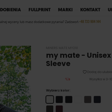
REPLAY
YOKO
PIŻAMY
DOBIENIA
FULLPRINT
MARKI
KONTAKT
U
+48 733 904 144
ualnej wyceny lub masz dodatkowe pytania? Zadzwoń
MINERS MATE MY210
my mate - Unisex
Sleeve
Dodaj do ulubio
Wysyłka w 3-10
Wybierz kolor: