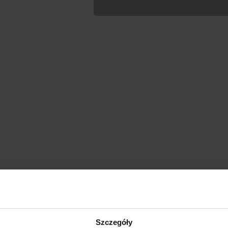
Wypełnij formularz aby
RODZAJ NADRUKU
UMIEJSCOWIENIE
cm
W:
WIELKOŚĆ
WGRAJ GRAFIKĘ
UWAGI
ANULUJ
obienia
ych. W wyniku
Szczegóły