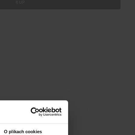
KUP
 dodać personalizację do wybranego produktu
|
cm
SZ:
DODAJ
O plikach cookies