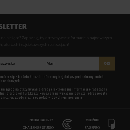
LETTER
 na bieżąco? Zapisz się, by otrzymywać informacje o najnowszych
, ofertach i najciekawszych realizacjach!
 nazwisko
Mail
OK!
nałem się z treścią
klauzuli informacyjnej
dotyczącej ochrony moich
ch osobowych.
am zgodę na otrzymywanie drogą elektroniczną informacji o rabatach i
lnej ofercie od
hurt.koszulkowo.com
na wskazany powyżej adres poczty
ronicznej. Zgodę można odwołać w dowolnym momencie.
PROJEKT GRAFICZNY:
WDROŻENIE:
CHALLENGE STUDIO
PAGEPRO