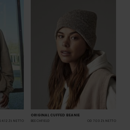
ORIGINAL CUFFED BEANIE
54.12 ZŁ NETTO
BEECHFIELD
OD 7.03 ZŁ NETTO