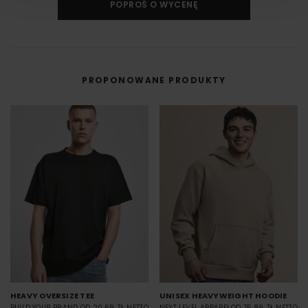
innym materiale.
POPROŚ O WYCENĘ
DTF cyfrowy (Direct to Film) to nowoczesna metoda nadruku na odzieży,
w której grafika najpierw trafia na specjalną folię, a dopiero potem jest
przenoszona na materiał (np. koszulkę) przy użyciu prasy termicznej.
FILM - https://www.youtube.com/watch?v=hQHB5Np5ooY
PROPONOWANE PRODUKTY
HEAVY OVERSIZE TEE
UNISEX HEAVYWEIGHT HOODIE
BUILD YOUR BRAND
OD 20.69 ZŁ NETTO
NEXT LEVEL APPAREL
OD 75.89 ZŁ NETTO