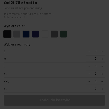
Od 21.78 zł netto
Cena za szt bez personalizacji
Jak zamówić z nadrukiem lub haftem? ›
Galeria realizacji ›
Wybierz kolor:
Wybierz rozmiary:
−
+
S
−
+
M
−
+
L
−
+
XL
−
+
XXL
−
+
XS
Dodaj do koszyka