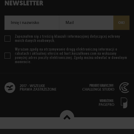
NEWSLETTER
Imię i nazwisko
Mail
OK!
Zapoznałem się z treścią
klauzuli informacyjnej
dotyczącej ochrony
moich danych osobowych.
Wyrażam zgodę na otrzymywanie drogą elektroniczną informacji o
rabatach i aktualnej ofercie od
hurt.koszulkowo.com
na wskazany
powyżej adres poczty elektronicznej. Zgodę można odwołać w dowolnym
momencie.
PROJEKT GRAFICZNY:
2017 - WSZELKIE
PRAWA ZASTRZEŻONE
CHALLENGE STUDIO
WDROŻENIE:
PAGEPRO