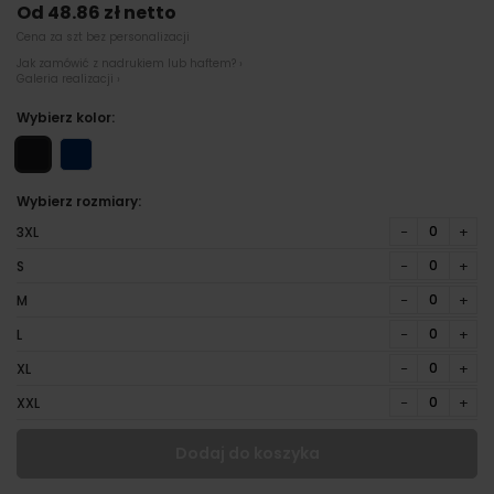
Od 48.86 zł netto
Cena za szt bez personalizacji
Jak zamówić z nadrukiem lub haftem? ›
Galeria realizacji ›
Wybierz kolor:
Wybierz rozmiary:
−
+
3XL
−
+
S
−
+
M
−
+
L
−
+
XL
−
+
XXL
Dodaj do koszyka