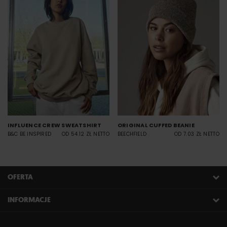
INFLUENCE CREW SWEATSHIRT
ORIGINAL CUFFED BEANIE
B&C BE INSPIRED
OD 54.12 ZŁ NETTO
BEECHFIELD
OD 7.03 ZŁ NETTO
OFERTA
INFORMACJE