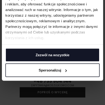
i reklam, aby oferować funkcje społecznościowe i
Torby wielokrotnego użytku nadające się do recyklingu, wykonane w
100% z plastiku pochodzącego z recyklingu
analizować ruch w naszej witrynie. Informacje o tym, jak
korzystasz z naszej witryny, udostępniamy partnerom
społecznościowym, reklamowym i analitycznym.
GRAMATURA I SKŁAD
Partnerzy mogą połączyć te informacje z innymi danymi
DOSTAWA I PŁATNOŚĆ
otrzymanymi od Ciebie lub uzyskanymi podczas
korzystania z ich usług.
Zezwól na wszystkie
MASZ PYTANIA? ZAPYTAJ SPECJALISTĘ
Jeśli masz pytania odnośnie naszych produktów, zdobień lub współpracy,
Spersonalizuj
nasi specjaliści chętnie Ci pomogą.
+48 733 904 144
ZAPYTANIA@KOSZULKOWO.COM
POPROŚ O WYCENĘ