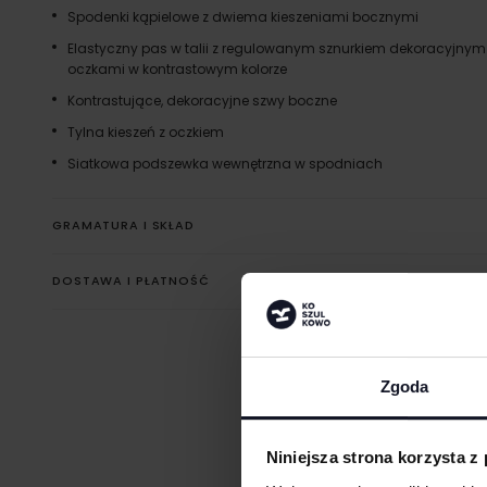
Spodenki kąpielowe z dwiema kieszeniami bocznymi
Elastyczny pas w talii z regulowanym sznurkiem dekoracyjnym
oczkami w kontrastowym kolorze
Kontrastujące, dekoracyjne szwy boczne
Tylna kieszeń z oczkiem
Siatkowa podszewka wewnętrzna w spodniach
GRAMATURA I SKŁAD
DOSTAWA I PŁATNOŚĆ
Zgoda
Niniejsza strona korzysta z