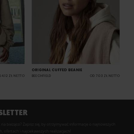
ORIGINAL CUFFED BEANIE
54.12 ZŁ NETTO
BEECHFIELD
OD 7.03 ZŁ NETTO
LETTER
 na bieżąco? Zapisz się, by otrzymywać informacje o najnowszych
, ofertach i najciekawszych realizacjach!