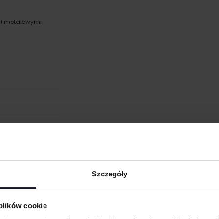
 i metalowymi
Szczegóły
 plików cookie
MASZ PYTANIA? ZAPYTAJ SPECJALISTĘ