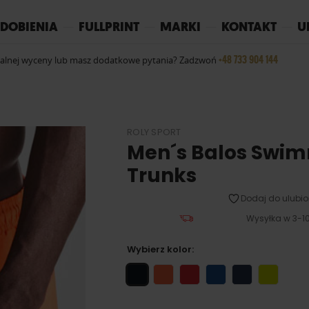
REPLAY
YOKO
PIŻAMY
DOBIENIA
FULLPRINT
MARKI
KONTAKT
U
+48 733 904 144
ualnej wyceny lub masz dodatkowe pytania? Zadzwoń
ROLY SPORT
Men´s Balos Swi
Trunks
Dodaj do ulubio
Wysyłka w 3-10
Wybierz kolor: