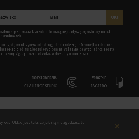
 nazwisko
Mail
OK!
nałem się z treścią
klauzuli informacyjnej
dotyczącej ochrony moich
ch osobowych.
am zgodę na otrzymywanie drogą elektroniczną informacji o rabatach i
lnej ofercie od
hurt.koszulkowo.com
na wskazany powyżej adres poczty
ronicznej. Zgodę można odwołać w dowolnym momencie.
PROJEKT GRAFICZNY:
WDROŻENIE:
CHALLENGE STUDIO
PAGEPRO
oś. Układ jest taki, że jak się nie zgadzasz to