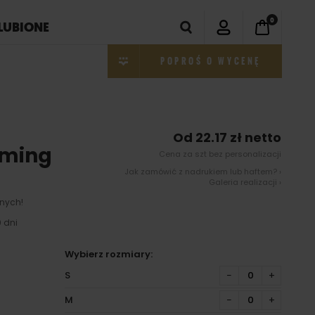
0
LUBIONE
POPROŚ O WYCENĘ
Od 22.17 zł netto
mming
Cena za szt bez personalizacji
Jak zamówić z nadrukiem lub haftem? ›
Galeria realizacji ›
nych!
 dni
Wybierz rozmiary:
S
−
+
M
−
+