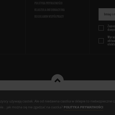
POLITYKA PRYWATNOŚCI
KLAUZULA INFORMACYJNA
Imię i
REGULAMIN WSPÓŁPRACY
Zapoz
dany
Wyraż
aktua
elekt
cy używają ciastek. Ale od niedawna ciastka w sklepie to niebezpieczne czy c
. Ale… jak można się nie zgadzać na ciastka?
POLITYKA PRYWATNOŚCI