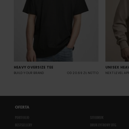
HEAVY OVERSIZE TEE
UNISEX HEA
BUILD YOUR BRAND
OD 20.69 ZŁ NETTO
NEXT LEVEL AP
OFERTA
PORTFOLIO
SITODRUK
BESTSELLERY
DRUK CYFROWY DTG