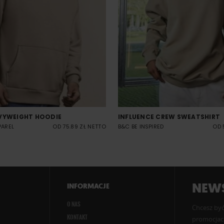
VYWEIGHT HOODIE
INFLUENCE CREW SWEATSHIRT
PAREL
OD 75.89 ZŁ NETTO
B&C BE INSPIRED
OD 
NEWS
INFORMACJE
O NAS
Chcesz być
KONTAKT
promocjach