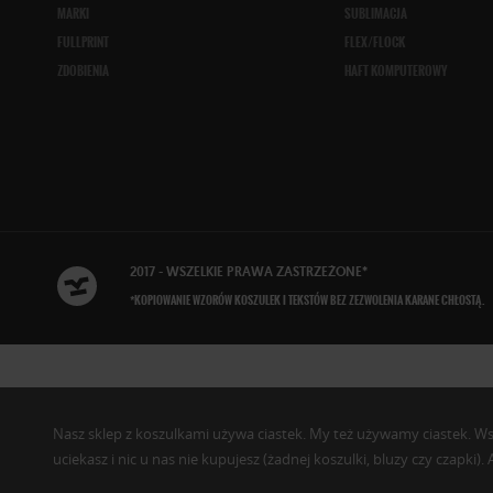
MARKI
SUBLIMACJA
FULLPRINT
FLEX/FLOCK
ZDOBIENIA
HAFT KOMPUTEROWY
2017 - WSZELKIE
PRAWA ZASTRZEŻONE
*
*KOPIOWANIE WZORÓW KOSZULEK I TEKSTÓW BEZ ZEZWOLENIA KARANE CHŁOSTĄ.
Nasz sklep z koszulkami używa ciastek. My też używamy ciastek. Wszys
uciekasz i nic u nas nie kupujesz (żadnej koszulki, bluzy czy czapki)