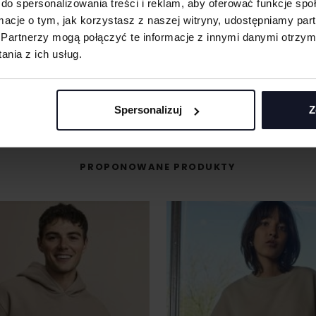
do spersonalizowania treści i reklam, aby oferować funkcje sp
śli masz pytania odnośnie naszych produktów, zdobień lub współpracy, n
ormacje o tym, jak korzystasz z naszej witryny, udostępniamy p
specjaliści chętnie Ci pomogą.
Partnerzy mogą połączyć te informacje z innymi danymi otrzym
nia z ich usług.
+48 733 904 144
POPROŚ O WYCENĘ
ZAPYTANIA@KOSZULKOWO.COM
Spersonalizuj
Z
PROPONOWANE PRODUKTY