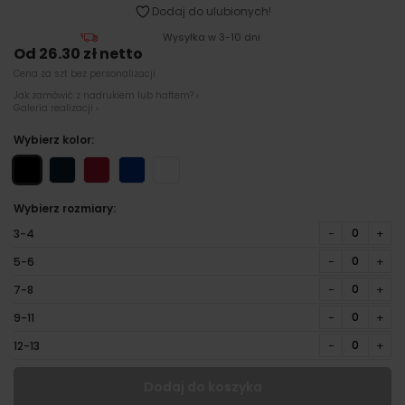
Dodaj do ulubionych!
Wysyłka w 3-10 dni
Od 26.30 zł netto
Cena za szt bez personalizacji
Jak zamówić z nadrukiem lub haftem? ›
Galeria realizacji ›
Wybierz kolor:
Wybierz rozmiary:
−
+
3-4
−
+
5-6
−
+
7-8
−
+
9-11
−
+
12-13
Dodaj do koszyka