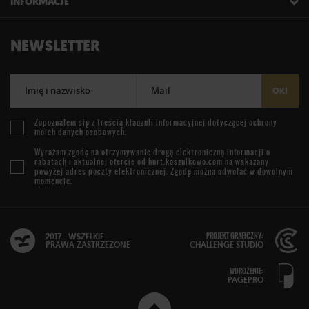
INFORMACJE
NEWSLETTER
Imię i nazwisko
Mail
OK!
Zapoznałem się z treścią
klauzuli informacyjnej
dotyczącej ochrony
moich danych osobowych.
Wyrażam zgodę na otrzymywanie drogą elektroniczną informacji o
rabatach i aktualnej ofercie od
hurt.koszulkowo.com
na wskazany
powyżej adres poczty elektronicznej. Zgodę można odwołać w dowolnym
momencie.
PROJEKT GRAFICZNY:
2017 - WSZELKIE
PRAWA ZASTRZEŻONE
CHALLENGE STUDIO
WDROŻENIE:
PAGEPRO