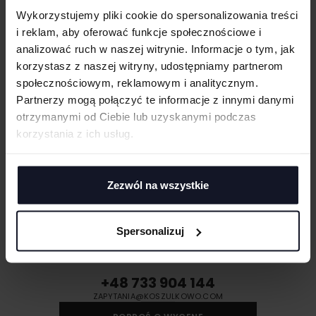
Wykorzystujemy pliki cookie do spersonalizowania treści
Teksturowane wykończenie
i reklam, aby oferować funkcje społecznościowe i
Spodenki wewnętrzne
analizować ruch w naszej witrynie. Informacje o tym, jak
korzystasz z naszej witryny, udostępniamy partnerom
GRAMATURA I SKŁAD
społecznościowym, reklamowym i analitycznym.
Partnerzy mogą połączyć te informacje z innymi danymi
PRANIE I PIELĘGNACJA
otrzymanymi od Ciebie lub uzyskanymi podczas
korzystania z ich usług.
DOSTAWA I PŁATNOŚĆ
Zezwól na wszystkie
MASZ PYTANIA? ZAPYTAJ SPECJALISTĘ
Spersonalizuj
Jeśli masz pytania odnośnie naszych produktów, zdobień lub współpracy,
nasi specjaliści chętnie Ci pomogą.
+48 733 904 144
ZAPYTANIA@KOSZULKOWO.COM