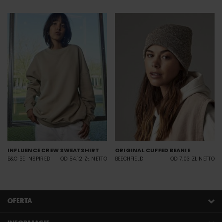
INFLUENCE CREW SWEATSHIRT
ORIGINAL CUFFED BEANIE
B&C BE INSPIRED
OD 54.12 ZŁ NETTO
BEECHFIELD
OD 7.03 ZŁ NETTO
OFERTA