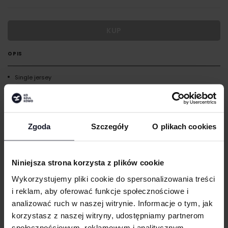
KUP
OPIS
Single jersey
Odrywana metka
Elastyczny pas
Dopasowane
Zgoda
Szczegóły
O plikach cookies
Podwójne szwy
GRAMATURA I SKŁAD
Niniejsza strona korzysta z plików cookie
Wykorzystujemy pliki cookie do spersonalizowania treści
CERTYFIKATY
i reklam, aby oferować funkcje społecznościowe i
analizować ruch w naszej witrynie. Informacje o tym, jak
DOSTAWA I PŁATNOŚĆ
korzystasz z naszej witryny, udostępniamy partnerom
społecznościowym, reklamowym i analitycznym.