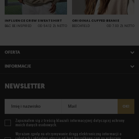
INFLUENCE CREW SWEATSHIRT
ORIGINAL CUFFED BEANIE
B&C BE INSPIRED
OD 54.12 ZŁ NETTO
BEECHFIELD
OD 7.03 ZŁ NETTO
OFERTA
INFORMACJE
NEWSLETTER
Imię i nazwisko
Mail
OK!
Zapoznałem się z treścią
klauzuli informacyjnej
dotyczącej ochrony
moich danych osobowych.
Wyrażam zgodę na otrzymywanie drogą elektroniczną informacji o
rabatach i aktualnej ofercie od
hurt.koszulkowo.com
na wskazany