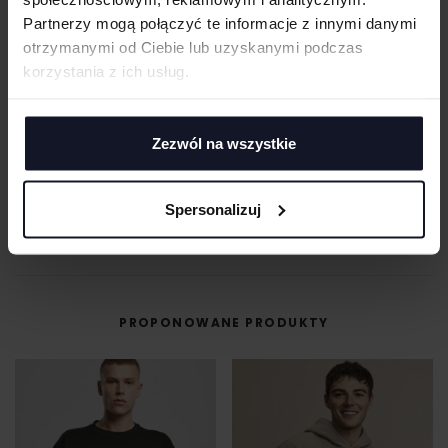
Partnerzy mogą połączyć te informacje z innymi danymi
otrzymanymi od Ciebie lub uzyskanymi podczas
MASZ PYTANIA? ZAPYTAJ SPECJALISTĘ
korzystania z ich usług.
Jeśli masz pytania odnośnie naszych produktów, zdobień lub współpracy,
nasi specjaliści chętnie Ci pomogą.
Zezwól na wszystkie
+48 733 904 144
ZAPYTANIA@KOSZULKOWO.COM
Spersonalizuj
POPROŚ O WYCENĘ
PROPONOWANE PRODUKTY