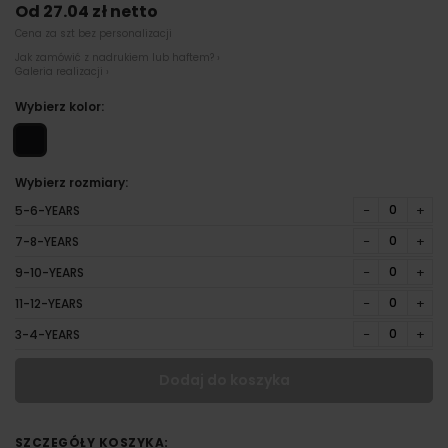
Od 27.04 zł netto
Cena za szt bez personalizacji
Jak zamówić z nadrukiem lub haftem? ›
Galeria realizacji ›
Wybierz kolor:
Wybierz rozmiary:
−
+
5-6-YEARS
−
+
7-8-YEARS
−
+
9-10-YEARS
−
+
11-12-YEARS
−
+
3-4-YEARS
Dodaj do koszyka
SZCZEGÓŁY KOSZYKA: