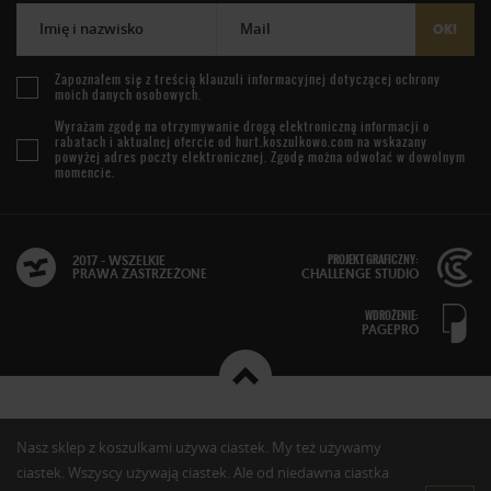
Imię i nazwisko
Mail
OK!
Zapoznałem się z treścią
klauzuli informacyjnej
dotyczącej ochrony
moich danych osobowych.
Wyrażam zgodę na otrzymywanie drogą elektroniczną informacji o
rabatach i aktualnej ofercie od
hurt.koszulkowo.com
na wskazany
powyżej adres poczty elektronicznej. Zgodę można odwołać w dowolnym
momencie.
PROJEKT GRAFICZNY:
2017 - WSZELKIE
PRAWA ZASTRZEŻONE
CHALLENGE STUDIO
WDROŻENIE:
PAGEPRO
Nasz sklep z koszulkami używa ciastek. My też używamy
ciastek. Wszyscy używają ciastek. Ale od niedawna ciastka