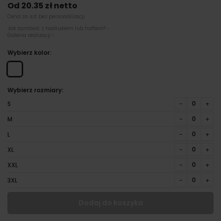
Od 20.35 zł netto
Cena za szt bez personalizacji
Jak zamówić z nadrukiem lub haftem? ›
Galeria realizacji ›
Wybierz kolor:
Wybierz rozmiary:
−
+
S
−
+
M
−
+
L
−
+
XL
−
+
XXL
−
+
3XL
Dodaj do koszyka