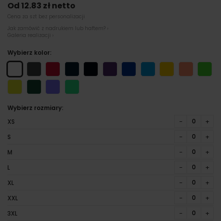
Od 12.83 zł netto
Cena za szt bez personalizacji
Jak zamówić z nadrukiem lub haftem? ›
Galeria realizacji ›
Wybierz kolor:
Wybierz rozmiary:
−
+
XS
−
+
S
−
+
M
−
+
L
−
+
XL
−
+
XXL
−
+
3XL