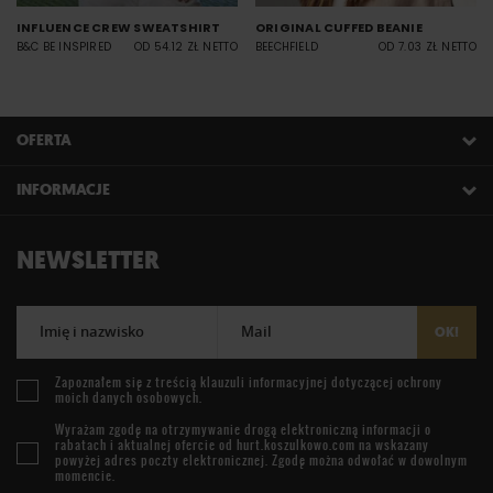
INFLUENCE CREW SWEATSHIRT
ORIGINAL CUFFED BEANIE
B&C BE INSPIRED
OD 54.12 ZŁ NETTO
BEECHFIELD
OD 7.03 ZŁ NETTO
OFERTA
INFORMACJE
NEWSLETTER
Imię i nazwisko
Mail
OK!
Zapoznałem się z treścią
klauzuli informacyjnej
dotyczącej ochrony
moich danych osobowych.
Wyrażam zgodę na otrzymywanie drogą elektroniczną informacji o
rabatach i aktualnej ofercie od
hurt.koszulkowo.com
na wskazany
powyżej adres poczty elektronicznej. Zgodę można odwołać w dowolnym
momencie.