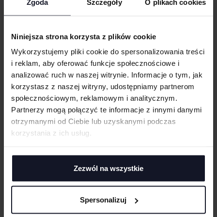
WIELKOŚĆ
Zgoda
Szczegóły
O plikach cookies
Taśma wzmacniająca z tego samego materiału
cm
|
cm
W:
SZ:
Elastyczna tkanina
WGRAJ GRAFIKĘ
Fason z wszywanymi rękawami
Niniejsza strona korzysta z plików cookie
Odrywana metka
Wykorzystujemy pliki cookie do spersonalizowania treści
Miękka, gładka tkanina
i reklam, aby oferować funkcje społecznościowe i
UWAGI
analizować ruch w naszej witrynie. Informacje o tym, jak
GRAMATURA I SKŁAD
korzystasz z naszej witryny, udostępniamy partnerom
społecznościowym, reklamowym i analitycznym.
CERTYFIKATY
Partnerzy mogą połączyć te informacje z innymi danymi
otrzymanymi od Ciebie lub uzyskanymi podczas
ANULUJ
TECHNIKI ZDOBIENIA
korzystania z ich usług.
DODAJ
Haft komputerowy
DOSTAWA I PŁATNOŚĆ
Haft komputerowy to technologia pozwalająca wykonywać zdobienia
poliestrowymi nićmi za pomocą specjalnych maszyn haftujących. W
Zezwól na wszystkie
TABELA ROZMIARÓW
wyniku otrzymujemy charakterystyczne, trójwymiarowe wzory.
Sitodruk
Sitodruk to technika znakowania, która wygrywa trwałością i ceną przy
Spersonalizuj
większych seriach. Idealny do koszulek, bluz i odzieży firmowej,
eventowej oraz merchu.