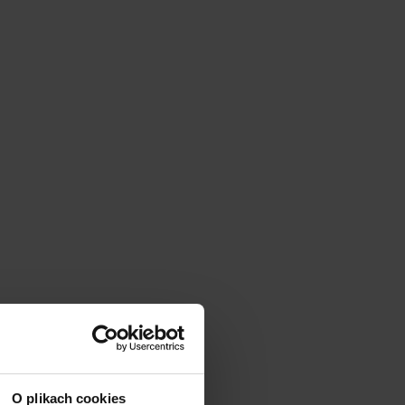
|
cm
SZ:
DODAJ
O plikach cookies