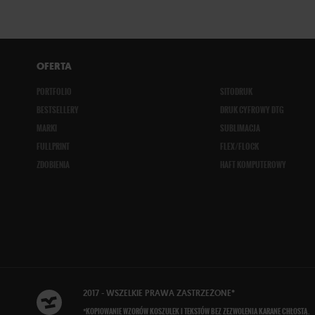
OFERTA
PORTFOLIO
SITODRUK
BESTSELLERY
DRUK CYFROWY DTG
MARKI
SUBLIMACJA
FULLPRINT
FLEX/FLOCK
ZDOBIENIA
HAFT KOMPUTEROWY
2017 - WSZELKIE
PRAWA ZASTRZEŻONE
*
*KOPIOWANIE WZORÓW KOSZULEK I TEKSTÓW BEZ ZEZWOLENIA KARANE CHŁOSTĄ.