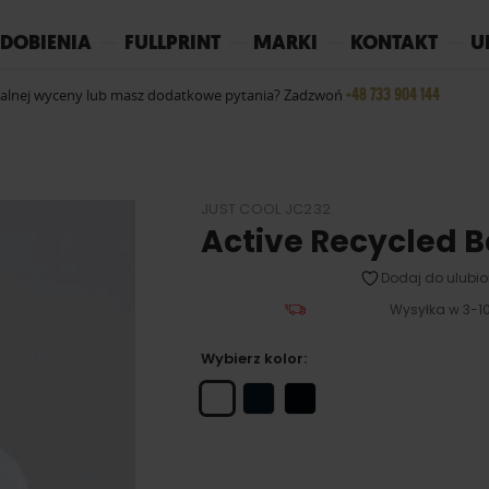
REPLAY
YOKO
PIŻAMY
DOBIENIA
FULLPRINT
MARKI
KONTAKT
U
+48 733 904 144
ualnej wyceny lub masz dodatkowe pytania? Zadzwoń
JUST COOL JC232
Active Recycled 
Dodaj do ulubio
Wysyłka w 3-10
Wybierz kolor: