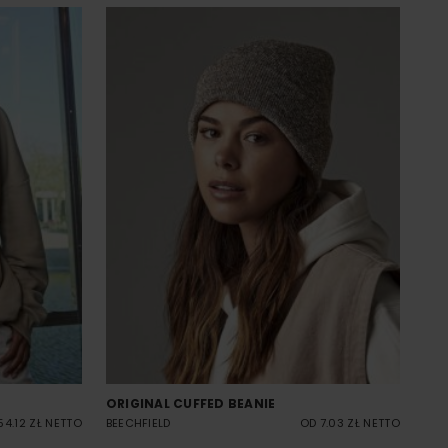
ORIGINAL CUFFED BEANIE
54.12 ZŁ NETTO
BEECHFIELD
OD 7.03 ZŁ NETTO