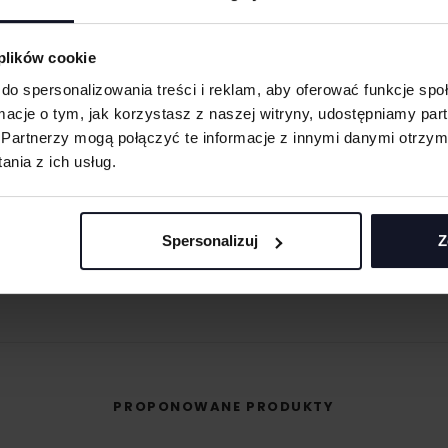
ych. W wyniku
 plików cookie
eną przy większych
do spersonalizowania treści i reklam, aby oferować funkcje sp
 oraz merchu.
ormacje o tym, jak korzystasz z naszej witryny, udostępniamy p
Partnerzy mogą połączyć te informacje z innymi danymi otrzym
MASZ PYTANIA? ZAPYTAJ SPECJALISTĘ
 materiału wyciętego
nia z ich usług.
asolach, odzieży
śli masz pytania odnośnie naszych produktów, zdobień lub współpracy, n
specjaliści chętnie Ci pomogą.
Spersonalizuj
Z
 umożliwiająca na
+48 733 904 144
POPROŚ O WYCENĘ
eriale.
ZAPYTANIA@KOSZULKOWO.COM
odzieży, w której
t przenoszona na
PROPONOWANE PRODUKTY