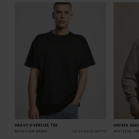
HEAVY OVERSIZE TEE
UNISEX HEA
BUILD YOUR BRAND
OD 20.69 ZŁ NETTO
NEXT LEVEL AP