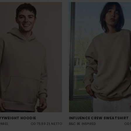
VYWEIGHT HOODIE
INFLUENCE CREW SWEATSHIRT
PAREL
OD 75.89 ZŁ NETTO
B&C BE INSPIRED
OD 