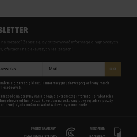
LETTER
 na bieżąco? Zapisz się, by otrzymywać informacje o najnowszych
, ofertach i najciekawszych realizacjach!
 nazwisko
Mail
OK!
nałem się z treścią
klauzuli informacyjnej
dotyczącej ochrony moich
ch osobowych.
am zgodę na otrzymywanie drogą elektroniczną informacji o rabatach i
lnej ofercie od
hurt.koszulkowo.com
na wskazany powyżej adres poczty
ronicznej. Zgodę można odwołać w dowolnym momencie.
PROJEKT GRAFICZNY:
WDROŻENIE:
CHALLENGE STUDIO
PAGEPRO