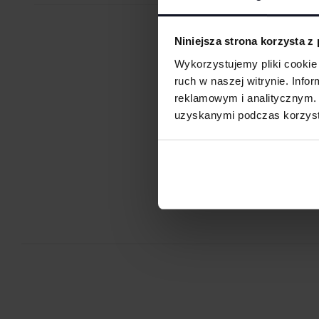
poliestrowymi nićmi za pomocą specjalnych maszyn haftując
otrzymujemy charakterystyczne, trójwymiarowe wzory.
Niniejsza strona korzysta z
Sitodruk
Sitodruk to technika znakowania, która wygrywa trwałością i c
Wykorzystujemy pliki cookie 
seriach. Idealny do koszulek, bluz i odzieży firmowej, eventowej
ruch w naszej witrynie. Inf
reklamowym i analitycznym. 
Flex/Flock
Zdobienie przy pomocy folii flex lub flock pozwala na aplikację
uzyskanymi podczas korzysta
przez ploter bezpośrednio na odzieży, koszulkach, torbach, par
Je
roboczej i innych tekstyliach.
Druk cyfrowy - DTF i DTG
Druk cyfrowy (DTG - Direct to Gourment) to metoda zdobienia,
bezpośredni nadruk z pliku cyfrowego na odzieży lub innym mat
DTF cyfrowy (Direct to Film) to nowoczesna metoda nadruku na 
grafika najpierw trafia na specjalną folię, a dopiero potem jes
materiał (np. koszulkę) przy użyciu prasy termicznej.
FILM - https://www.youtube.com/watch?v=hQHB5Np5ooY