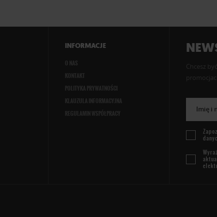
NEWS
INFORMACJE
O NAS
Chcesz być
KONTAKT
promocjach
POLITYKA PRYWATNOŚCI
KLAUZULA INFORMACYJNA
Imię i
REGULAMIN WSPÓŁPRACY
Zapoz
dany
Wyraż
aktua
elekt