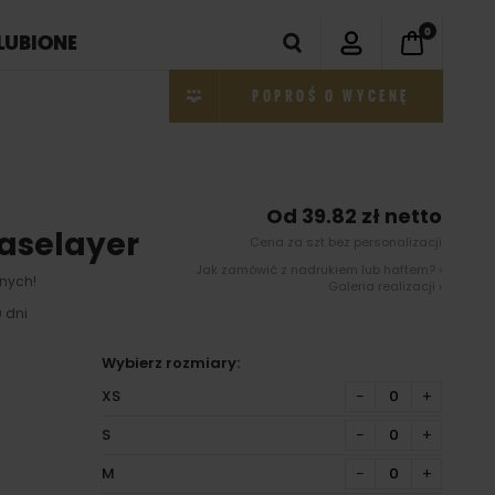
0
LUBIONE
POPROŚ O WYCENĘ
Od 39.82 zł netto
Baselayer
Cena za szt bez personalizacji
Jak zamówić z nadrukiem lub haftem? ›
nych!
Galeria realizacji ›
 dni
Wybierz rozmiary:
XS
−
+
S
−
+
M
−
+