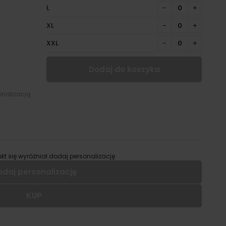
L
−
+
XL
−
+
XXL
−
+
Dodaj do koszyka
onalizacją
kt się wyróżniał dodaj personalizację
odaj personalizację
KUP
 dodać personalizację do wybranego produktu