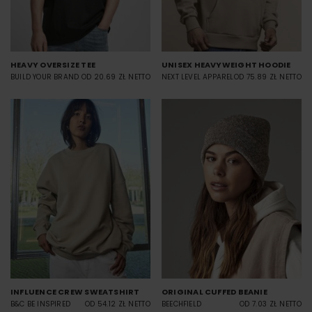
HEAVY OVERSIZE TEE
UNISEX HEAVYWEIGHT HOODIE
BUILD YOUR BRAND
OD 20.69 ZŁ NETTO
NEXT LEVEL APPAREL
OD 75.89 ZŁ NETTO
INFLUENCE CREW SWEATSHIRT
ORIGINAL CUFFED BEANIE
B&C BE INSPIRED
OD 54.12 ZŁ NETTO
BEECHFIELD
OD 7.03 ZŁ NETTO