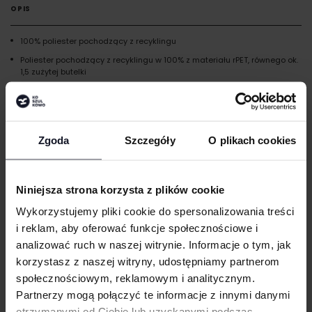
OPIS
100% poliester pochodzący z recyklingu
Poliester pochodzący z recyklingu w 100% z materiału rPET, równego ok.
1,5 zużytej butelki
Fason unisex
Obszyte oczka wentylacyjne
Troczek pod brodą ze stoperem
Zgoda
Szczegóły
O plikach cookies
Odrywana metka
GRAMATURA I SKŁAD
Niniejsza strona korzysta z plików cookie
Wykorzystujemy pliki cookie do spersonalizowania treści
DOSTAWA I PŁATNOŚĆ
i reklam, aby oferować funkcje społecznościowe i
analizować ruch w naszej witrynie. Informacje o tym, jak
korzystasz z naszej witryny, udostępniamy partnerom
społecznościowym, reklamowym i analitycznym.
MASZ PYTANIA? ZAPYTAJ SPECJALISTĘ
Partnerzy mogą połączyć te informacje z innymi danymi
otrzymanymi od Ciebie lub uzyskanymi podczas