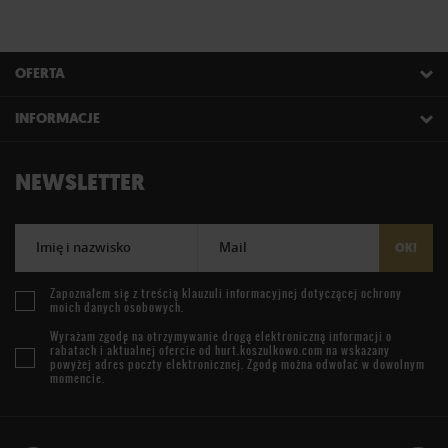
OFERTA
INFORMACJE
NEWSLETTER
Imię i nazwisko
Mail
OK!
Zapoznałem się z treścią
klauzuli informacyjnej
dotyczącej ochrony
moich danych osobowych.
Wyrażam zgodę na otrzymywanie drogą elektroniczną informacji o
rabatach i aktualnej ofercie od
hurt.koszulkowo.com
na wskazany
powyżej adres poczty elektronicznej. Zgodę można odwołać w dowolnym
momencie.