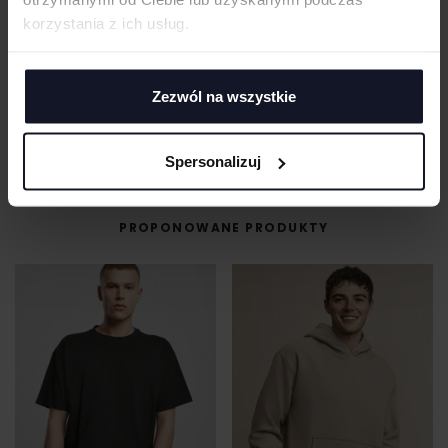
Jeśli masz pytania odnośnie naszych produktów, zdobień lub współpracy,
korzystania z ich usług.
nasi specjaliści chętnie Ci pomogą.
+48 733 904 144
ZAPYTANIA@KOSZULKOWO.COM
Zezwól na wszystkie
POPROŚ O WYCENĘ
Spersonalizuj
PROPONOWANE PRODUKTY