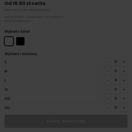
Od 16.90 zł netto
Cena za szt bez personalizacji
Jak zamówić z nadrukiem lub haftem? ›
Galeria realizacji ›
Wybierz kolor:
Wybierz rozmiary:
−
+
S
−
+
M
−
+
L
−
+
XL
−
+
XXL
−
+
3XL
Dodaj do koszyka