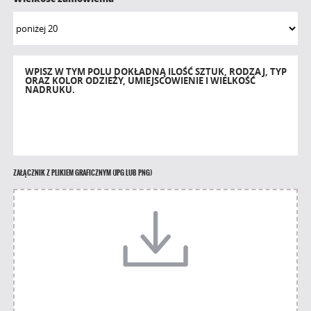
WPISZ W TYM POLU DOKŁADNĄ ILOŚĆ SZTUK, RODZAJ, TYP
ORAZ KOLOR ODZIEŻY, UMIEJSCOWIENIE I WIELKOŚĆ
NADRUKU.
ZAŁĄCZNIK Z PLIKIEM GRAFICZNYM (JPG LUB PNG)