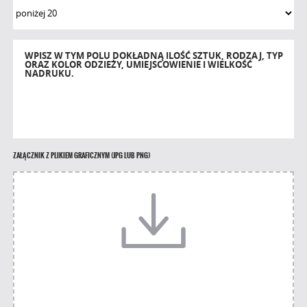
WPISZ W TYM POLU DOKŁADNĄ ILOŚĆ SZTUK, RODZAJ, TYP
ORAZ KOLOR ODZIEŻY, UMIEJSCOWIENIE I WIELKOŚĆ
NADRUKU.
ZAŁĄCZNIK Z PLIKIEM GRAFICZNYM (JPG LUB PNG)