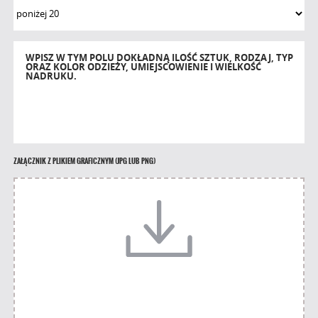
WPISZ W TYM POLU DOKŁADNĄ ILOŚĆ SZTUK, RODZAJ, TYP
ORAZ KOLOR ODZIEŻY, UMIEJSCOWIENIE I WIELKOŚĆ
NADRUKU.
ZAŁĄCZNIK Z PLIKIEM GRAFICZNYM (JPG LUB PNG)