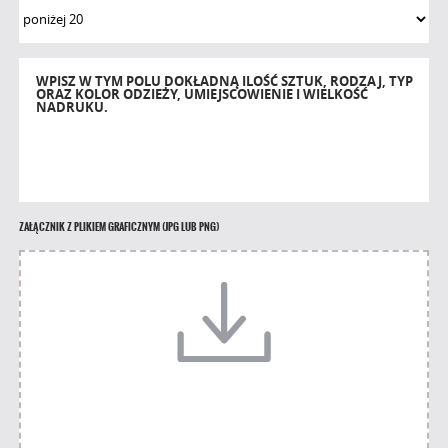
WPISZ W TYM POLU DOKŁADNĄ ILOŚĆ SZTUK, RODZAJ, TYP
ORAZ KOLOR ODZIEŻY, UMIEJSCOWIENIE I WIELKOŚĆ
NADRUKU.
ZAŁĄCZNIK Z PLIKIEM GRAFICZNYM (JPG LUB PNG)