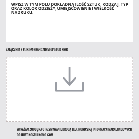
WPISZ W TYM POLU DOKŁADNĄ ILOŚĆ SZTUK, RODZAJ, TYP
ORAZ KOLOR ODZIEŻY, UMIEJSCOWIENIE I WIELKOŚĆ
NADRUKU.
ZAŁĄCZNIK Z PLIKIEM GRAFICZNYM (JPG LUB PNG)
WYRAŻAM ZGODĘ NA OTRZYMYWANIE DROGĄ ELEKTRONICZNĄ INFORMACJI MARKETINGOWYCH
OD HURT.KOSZULKOWO.COM